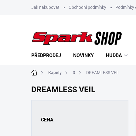
Přejít
Jak nakupovat
Obchodní podmínky
Podmínky 
na
obsah
PŘEDPRODEJ
NOVINKY
HUDBA
Domů
Kapely
D
DREAMLESS VEIL
DREAMLESS VEIL
P
o
s
CENA
t
r