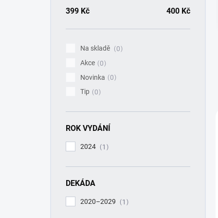
a
n
399
Kč
400
Kč
n
í
p
Na skladě
0
a
Akce
n
0
e
Novinka
0
l
Tip
0
ROK VYDÁNÍ
2024
1
DEKÁDA
2020–2029
1