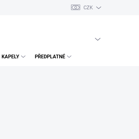
CZK
PRÁZDNÝ KOŠÍK
NÁKUPNÍ
KOŠÍK
KAPELY
PŘEDPLATNÉ