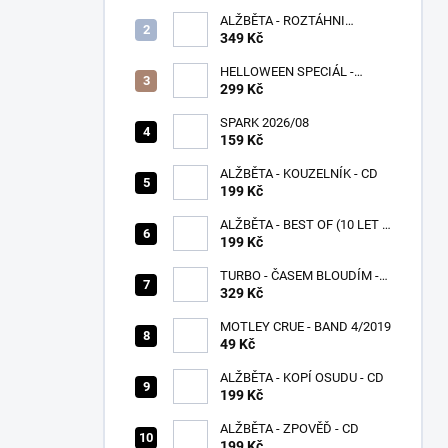
ALŽBĚTA - ROZTÁHNI
KŘÍDLA - CD
349 Kč
HELLOWEEN SPECIÁL -
PUMPKINS
299 Kč
SPARK 2026/08
159 Kč
ALŽBĚTA - KOUZELNÍK - CD
199 Kč
ALŽBĚTA - BEST OF (10 LET S
VÁMI) - CD
199 Kč
TURBO - ČASEM BLOUDÍM -
CD
329 Kč
MOTLEY CRUE - BAND 4/2019
49 Kč
ALŽBĚTA - KOPÍ OSUDU - CD
199 Kč
ALŽBĚTA - ZPOVĚĎ - CD
199 Kč