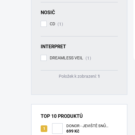
NOSIČ
CD
1
INTERPRET
DREAMLESS VEIL
1
Položek k zobrazení:
1
TOP 10 PRODUKTŮ
DONOR - JEVIŠTĚ SNŮ
(SPLATTER VINYL) - LP
699 Kč