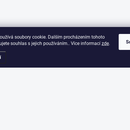
oužívá soubory cookie. Dalším procházením tohoto
S
jete souhlas s jejich používáním.. Více informací
zde
.
í
ORMACE PRO VÁS
ODEBÍRAT NEWSLETT
Vložte svůj e-mail a my vám bud
akupovat
našem e-shopu.
dní podmínky