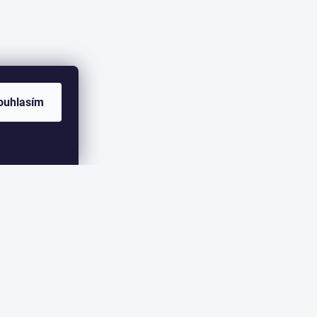
ouhlasím
ER
eme zasílat informace o nových produktech na