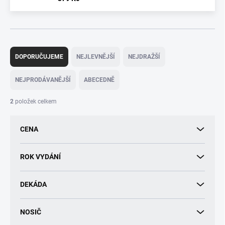
Ř
a
DOPORUČUJEME
NEJLEVNĚJŠÍ
NEJDRAŽŠÍ
z
e
NEJPRODÁVANĚJŠÍ
ABECEDNĚ
n
í
2
položek celkem
p
r
CENA
o
d
u
ROK VYDÁNÍ
k
t
DEKÁDA
ů
NOSIČ