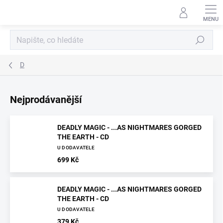
Přejít
na
obsah
Hledat
D
Nejprodávanější
DEADLY MAGIC - ...AS NIGHTMARES GORGED
THE EARTH - CD
U DODAVATELE
699 Kč
DEADLY MAGIC - ...AS NIGHTMARES GORGED
THE EARTH - CD
U DODAVATELE
379 Kč