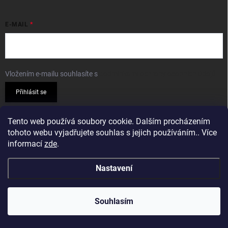
E-MAIL
Vložením e-mailu souhlasíte s
podmínkami ochrany osobních údajů
Přihlásit se
PŘIJÍMÁME ONLINE PLATBY
Tento web používá soubory cookie. Dalším procházením
tohoto webu vyjadřujete souhlas s jejich používáním.. Více
informací
zde
.
Nastavení
Copyright 2026
Sparkshop.cz
. Všechna práva vyhrazena.
Souhlasím
Vytvořil Shoptet