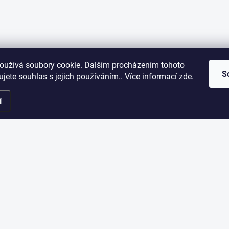
oužívá soubory cookie. Dalším procházením tohoto
S
jete souhlas s jejich používáním.. Více informací
zde
.
í