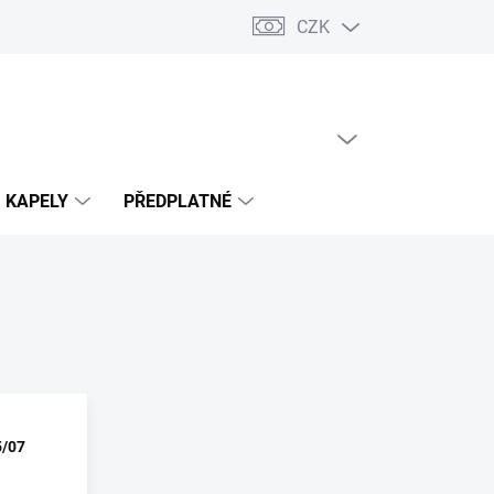
CZK
PRÁZDNÝ KOŠÍK
NÁKUPNÍ
KOŠÍK
KAPELY
PŘEDPLATNÉ
/07