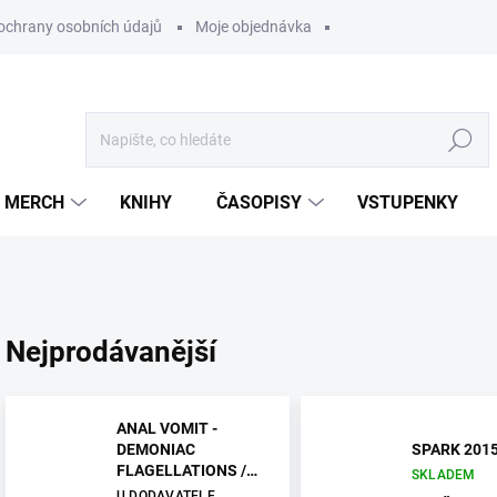
ochrany osobních údajů
Moje objednávka
Hledat
MERCH
KNIHY
ČASOPISY
VSTUPENKY
Nejprodávanější
ANAL VOMIT -
DEMONIAC
SPARK 2015
FLAGELLATIONS /
SKLADEM
DEPRAVATION - 2CD
U DODAVATELE