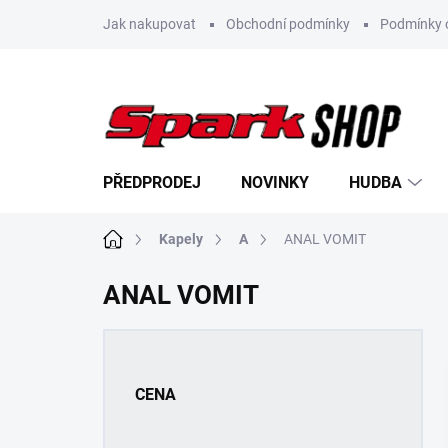
Přejít
Jak nakupovat
Obchodní podmínky
Podmínky 
na
obsah
PŘEDPRODEJ
NOVINKY
HUDBA
Domů
Kapely
A
ANAL VOMIT
ANAL VOMIT
P
o
s
CENA
t
r