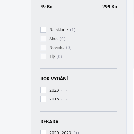
a
n
49
Kč
299
Kč
n
í
p
Na skladě
1
a
Akce
n
0
e
Novinka
0
l
Tip
0
ROK VYDÁNÍ
2023
1
2015
1
DEKÁDA
2020–2029
1