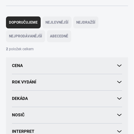
Ř
a
DOPORUČUJEME
NEJLEVNĚJŠÍ
NEJDRAŽŠÍ
z
e
NEJPRODÁVANĚJŠÍ
ABECEDNĚ
n
í
2
položek celkem
p
r
CENA
o
d
u
ROK VYDÁNÍ
k
t
DEKÁDA
ů
NOSIČ
INTERPRET