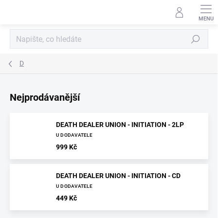
Přejít
na
obsah
Hledat
D
Nejprodávanější
DEATH DEALER UNION - INITIATION - 2LP
U DODAVATELE
999 Kč
DEATH DEALER UNION - INITIATION - CD
U DODAVATELE
449 Kč