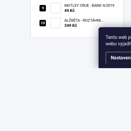
MOTLEY CRUE - BAND 4/2019
49 Kč
ALŽBĚTA - ROZTÁHNI
KŘÍDLA - CD
349 Kč
Tento web p
webu vyjadřu
Nastaven
Z
á
p
a
KONTAKT
INF