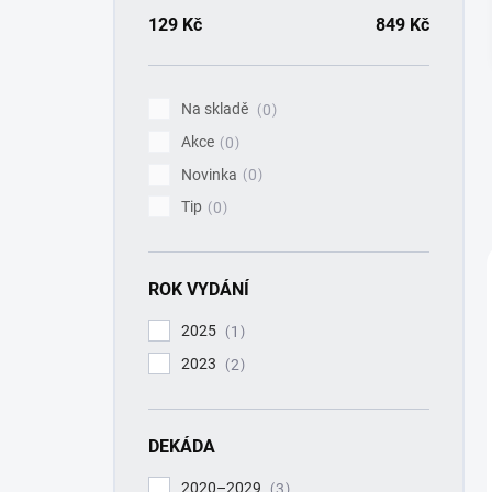
a
n
129
Kč
849
Kč
n
í
p
Na skladě
0
a
Akce
n
0
e
Novinka
0
l
Tip
0
ROK VYDÁNÍ
2025
1
2023
2
DEKÁDA
2020–2029
3