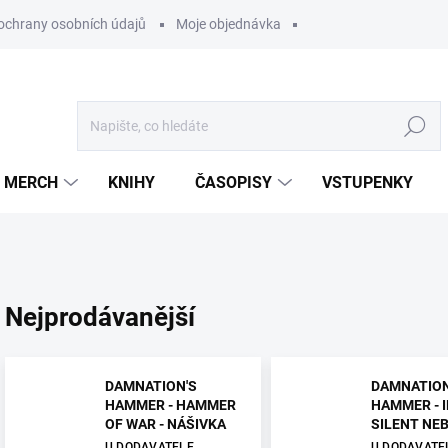
ochrany osobních údajů
Moje objednávka
Hledat
MERCH
KNIHY
ČASOPISY
VSTUPENKY
Nejprodávanější
DAMNATION'S
DAMNATION
HAMMER - HAMMER
HAMMER - 
OF WAR - NÁŠIVKA
SILENT NEB
U DODAVATELE
U DODAVATE