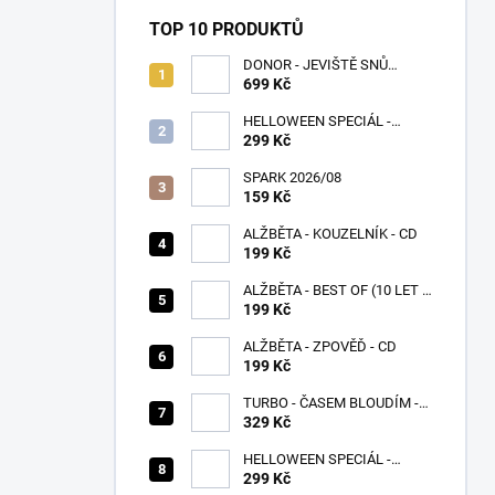
TOP 10 PRODUKTŮ
DONOR - JEVIŠTĚ SNŮ
(SPLATTER VINYL) - LP
699 Kč
HELLOWEEN SPECIÁL -
PUMPKINS
299 Kč
SPARK 2026/08
159 Kč
ALŽBĚTA - KOUZELNÍK - CD
199 Kč
ALŽBĚTA - BEST OF (10 LET S
VÁMI) - CD
199 Kč
ALŽBĚTA - ZPOVĚĎ - CD
199 Kč
TURBO - ČASEM BLOUDÍM -
CD
329 Kč
HELLOWEEN SPECIÁL -
UNITED
299 Kč