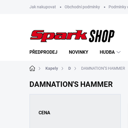
Přejít
Jak nakupovat
Obchodní podmínky
Podmínky 
na
obsah
PŘEDPRODEJ
NOVINKY
HUDBA
Domů
Kapely
D
DAMNATION''S HAMMER
DAMNATION'S HAMMER
P
o
s
CENA
t
r