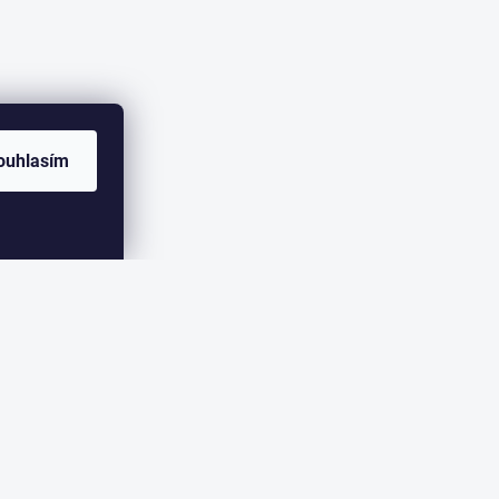
ouhlasím
ER