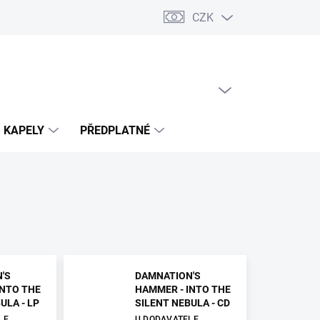
CZK
PRÁZDNÝ KOŠÍK
NÁKUPNÍ
KOŠÍK
KAPELY
PŘEDPLATNÉ
'S
DAMNATION'S
INTO THE
HAMMER - INTO THE
ULA - LP
SILENT NEBULA - CD
LE
U DODAVATELE