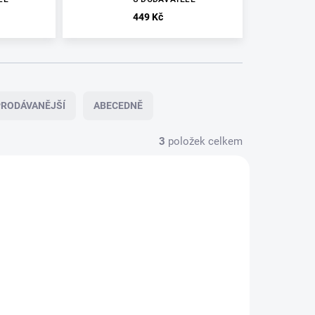
449 Kč
RODÁVANĚJŠÍ
ABECEDNĚ
3
položek celkem
TELE
N'S