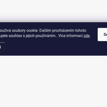
oužívá soubory cookie. Dalším procházením tohoto
S
jete souhlas s jejich používáním.. Více informací
zde
.
í
ORMACE PRO VÁS
ODEBÍRAT NEWSLETT