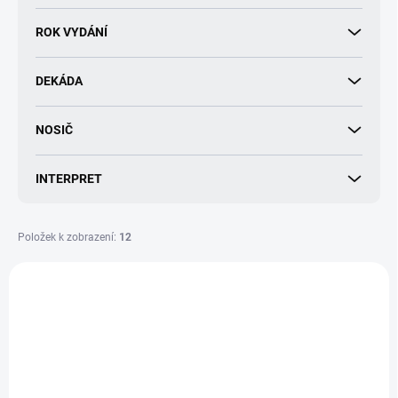
d
u
ROK VYDÁNÍ
k
t
DEKÁDA
ů
NOSIČ
INTERPRET
Položek k zobrazení:
12
V
ý
NOVINKA
p
i
s
p
r