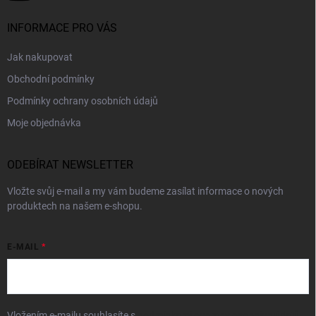
INFORMACE PRO VÁS
Jak nakupovat
Obchodní podmínky
Podmínky ochrany osobních údajů
Moje objednávka
ODEBÍRAT NEWSLETTER
Vložte svůj e-mail a my vám budeme zasílat informace o nových
produktech na našem e-shopu.
E-MAIL
Vložením e-mailu souhlasíte s
podmínkami ochrany osobních údajů