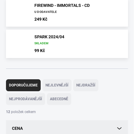
FIREWIND - IMMORTALS - CD
U DODAVATELE
249 Kč
SPARK 2024/04
SKLADEM
99 Kč
Ř
a
DOPORUČUJEME
NEJLEVNĚJŠÍ
NEJDRAŽŠÍ
z
e
NEJPRODÁVANĚJŠÍ
ABECEDNĚ
n
í
12
položek celkem
p
r
CENA
o