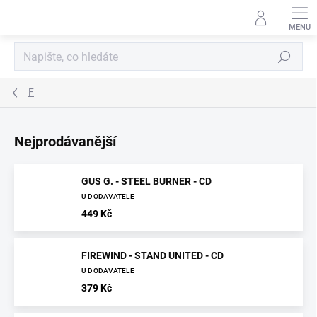
Přejít
na
obsah
Hledat
F
Nejprodávanější
GUS G. - STEEL BURNER - CD
U DODAVATELE
449 Kč
FIREWIND - STAND UNITED - CD
U DODAVATELE
379 Kč