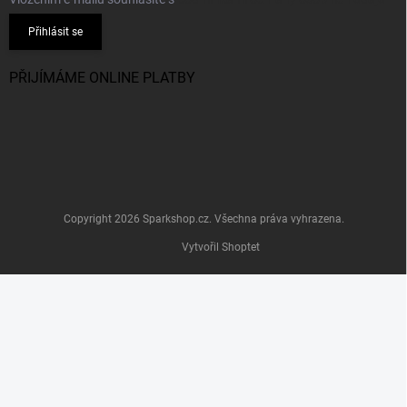
Přihlásit se
PŘIJÍMÁME ONLINE PLATBY
Copyright 2026
Sparkshop.cz
. Všechna práva vyhrazena.
Vytvořil Shoptet