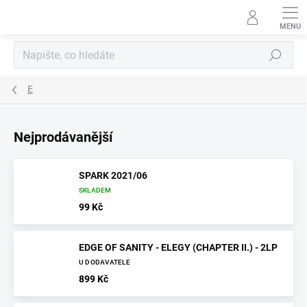
Přejít
na
obsah
Hledat
E
Nejprodávanější
SPARK 2021/06
SKLADEM
99 Kč
EDGE OF SANITY - ELEGY (CHAPTER II.) - 2LP
U DODAVATELE
899 Kč