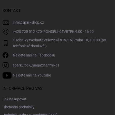
r
t
v
í
KONTAKT
k
y
v
info
@
sparkshop.cz
ý
+420 725 512 470, PONDĚLÍ-ČTVRTEK 9:00 - 16:00
p
i
Osobní vyzvednutí: Vršovická 919/16, Praha 10, 10100 (po
s
telefonické domluvě!)
u
Najdete nás na Facebooku
spark_rock_magazine/?hl=cs
Najdete nás na Youtube
INFORMACE PRO VÁS
Jak nakupovat
Obchodní podmínky