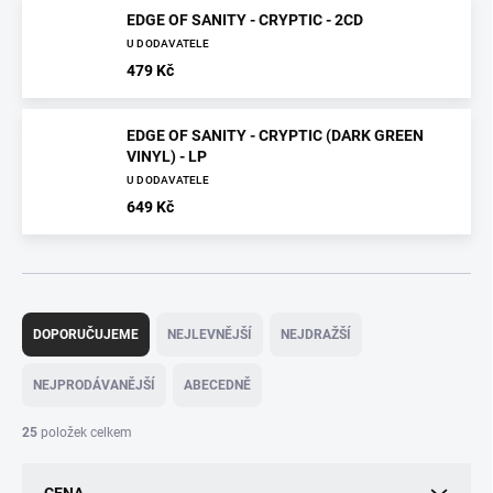
EDGE OF SANITY - CRYPTIC - 2CD
U DODAVATELE
479 Kč
EDGE OF SANITY - CRYPTIC (DARK GREEN
VINYL) - LP
U DODAVATELE
649 Kč
Ř
a
DOPORUČUJEME
NEJLEVNĚJŠÍ
NEJDRAŽŠÍ
z
e
NEJPRODÁVANĚJŠÍ
ABECEDNĚ
n
í
25
položek celkem
p
r