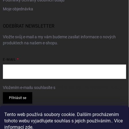
Podmínky ochrany osobních údajů
Moje objednávka
ODEBÍRAT NEWSLETTER
Vložte svůj e-mail a my vám budeme zasílat informace o nových
produktech na našem e-shopu.
E-MAIL
Vložením e-mailu souhlasíte s
podmínkami ochrany osobních údajů
Přihlásit se
PŘIJÍMÁME ONLINE PLATBY
Tento web používá soubory cookie. Dalším procházením
tohoto webu vyjadřujete souhlas s jejich používáním.. Více
informací
zde
.