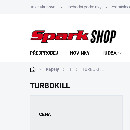
Přejít
Jak nakupovat
Obchodní podmínky
Podmínky 
na
obsah
PŘEDPRODEJ
NOVINKY
HUDBA
Domů
Kapely
T
TURBOKILL
TURBOKILL
P
o
s
CENA
t
r