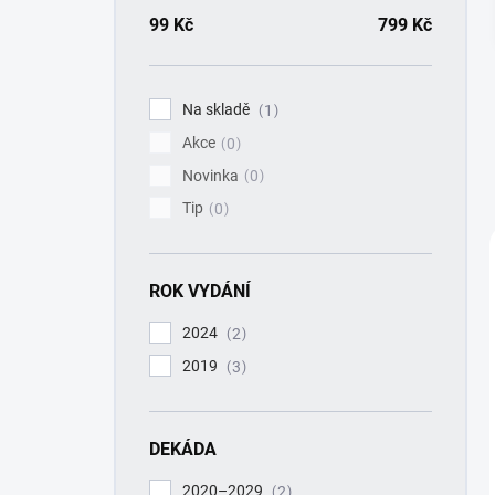
a
n
99
Kč
799
Kč
n
í
p
Na skladě
1
a
Akce
n
0
e
Novinka
0
l
Tip
0
ROK VYDÁNÍ
2024
2
2019
3
DEKÁDA
2020–2029
2