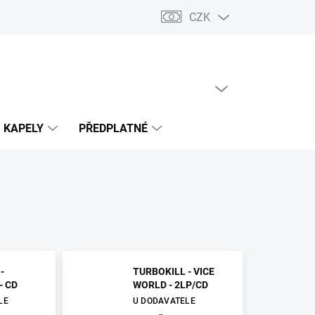
CZK
PRÁZDNÝ KOŠÍK
NÁKUPNÍ
KOŠÍK
KAPELY
PŘEDPLATNÉ
-
TURBOKILL - VICE
- CD
WORLD - 2LP/CD
LE
U DODAVATELE