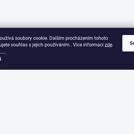
oužívá soubory cookie. Dalším procházením tohoto
S
jete souhlas s jejich používáním.. Více informací
zde
.
í