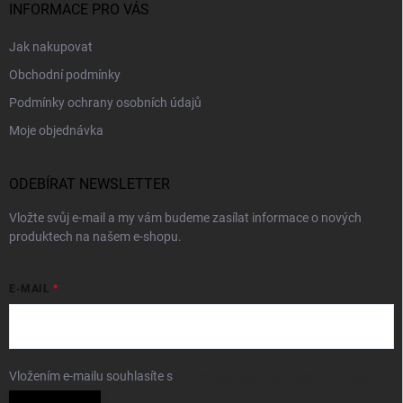
INFORMACE PRO VÁS
Jak nakupovat
Obchodní podmínky
Podmínky ochrany osobních údajů
Moje objednávka
ODEBÍRAT NEWSLETTER
Vložte svůj e-mail a my vám budeme zasílat informace o nových
produktech na našem e-shopu.
E-MAIL
Vložením e-mailu souhlasíte s
podmínkami ochrany osobních údajů