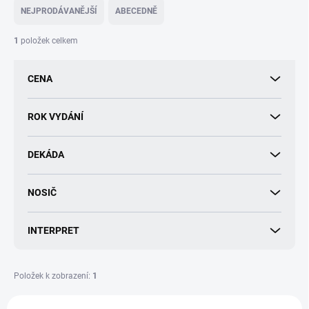
e
NEJPRODÁVANĚJŠÍ
ABECEDNĚ
n
í
1
položek celkem
p
r
CENA
o
d
u
ROK VYDÁNÍ
k
t
DEKÁDA
ů
NOSIČ
INTERPRET
Položek k zobrazení:
1
V