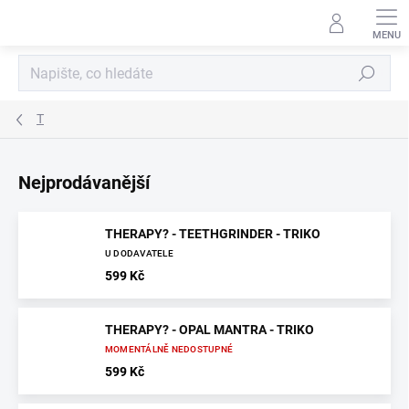
Přejít
na
obsah
Hledat
T
Nejprodávanější
THERAPY? - TEETHGRINDER - TRIKO
U DODAVATELE
599 Kč
THERAPY? - OPAL MANTRA - TRIKO
MOMENTÁLNĚ NEDOSTUPNÉ
599 Kč