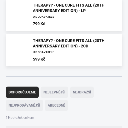
THERAPY? - ONE CURE FITS ALL (20TH
ANNIVERSARY EDITION) - LP
U DODAVATELE
799 Kč
THERAPY? - ONE CURE FITS ALL (20TH
ANNIVERSARY EDITION) - 2CD
U DODAVATELE
599 Kč
Ř
a
DOPORUČUJEME
NEJLEVNĚJŠÍ
NEJDRAŽŠÍ
z
e
NEJPRODÁVANĚJŠÍ
ABECEDNĚ
n
í
19
položek celkem
p