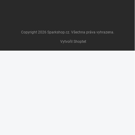
Copyright 2026
Sparkshop.cz
. Všechna práva vyhrazena.
Vytvořil Shoptet