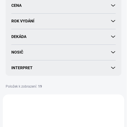
r
CENA
o
d
u
ROK VYDÁNÍ
k
t
DEKÁDA
ů
NOSIČ
INTERPRET
Položek k zobrazení:
19
V
ý
p
i
s