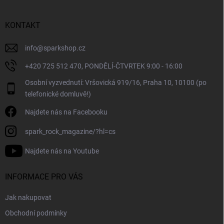
p
a
r
t
v
í
KONTAKT
k
y
v
info
@
sparkshop.cz
ý
+420 725 512 470, PONDĚLÍ-ČTVRTEK 9:00 - 16:00
p
i
Osobní vyzvednutí: Vršovická 919/16, Praha 10, 10100 (po
s
telefonické domluvě!)
u
Najdete nás na Facebooku
spark_rock_magazine/?hl=cs
Najdete nás na Youtube
INFORMACE PRO VÁS
Jak nakupovat
Obchodní podmínky