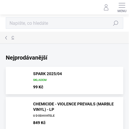
Přejít
na
obsah
Hledat
C
Nejprodávanější
SPARK 2025/04
SKLADEM
99 Kč
CHEMICIDE - VIOLENCE PREVAILS (MARBLE
VINYL) - LP
U DODAVATELE
849 Kč