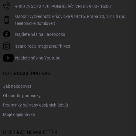
ý
+420 725 512 470, PONDĚLÍ-ČTVRTEK 9:00 - 16:00
p
i
Osobní vyzvednutí: Vršovická 919/16, Praha 10, 10100 (po
s
telefonické domluvě!)
u
Najdete nás na Facebooku
spark_rock_magazine/?hl=cs
Najdete nás na Youtube
INFORMACE PRO VÁS
Jak nakupovat
Obchodní podmínky
Podmínky ochrany osobních údajů
Moje objednávka
ODEBÍRAT NEWSLETTER