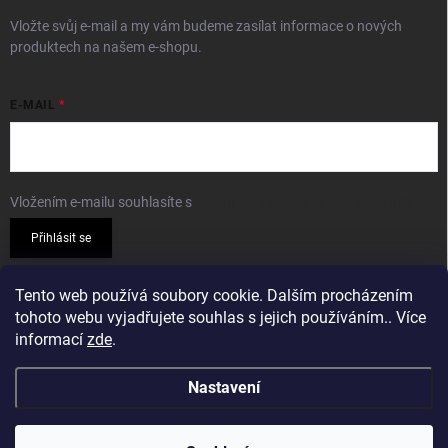
Vložte svůj e-mail a my vám budeme zasílat informace o nových
produktech na našem e-shopu.
E-MAIL
Vložením e-mailu souhlasíte s
podmínkami ochrany osobních údajů
Přihlásit se
PŘIJÍMÁME ONLINE PLATBY
Tento web používá soubory cookie. Dalším procházením
tohoto webu vyjadřujete souhlas s jejich používáním.. Více
informací
zde
.
Nastavení
Copyright 2026
Sparkshop.cz
. Všechna práva vyhrazena.