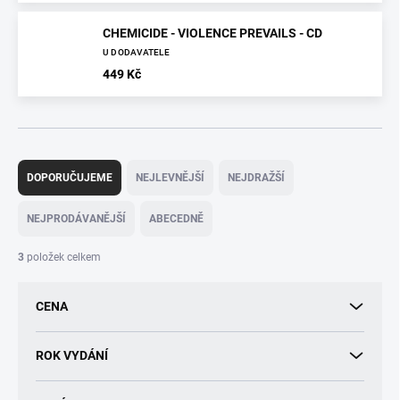
CHEMICIDE - VIOLENCE PREVAILS - CD
U DODAVATELE
449 Kč
Ř
a
DOPORUČUJEME
NEJLEVNĚJŠÍ
NEJDRAŽŠÍ
z
e
NEJPRODÁVANĚJŠÍ
ABECEDNĚ
n
í
3
položek celkem
p
r
CENA
o
d
u
ROK VYDÁNÍ
k
t