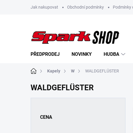
Přejít
Jak nakupovat
Obchodní podmínky
Podmínky 
na
obsah
PŘEDPRODEJ
NOVINKY
HUDBA
Domů
Kapely
W
WALDGEFLÜSTER
WALDGEFLÜSTER
P
o
s
CENA
t
r