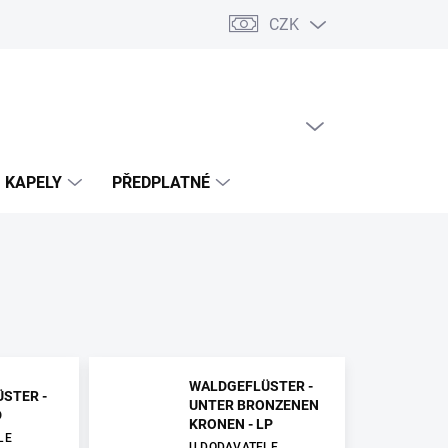
CZK
PRÁZDNÝ KOŠÍK
NÁKUPNÍ
KOŠÍK
KAPELY
PŘEDPLATNÉ
WALDGEFLÜSTER -
STER -
UNTER BRONZENEN
D
KRONEN - LP
LE
U DODAVATELE