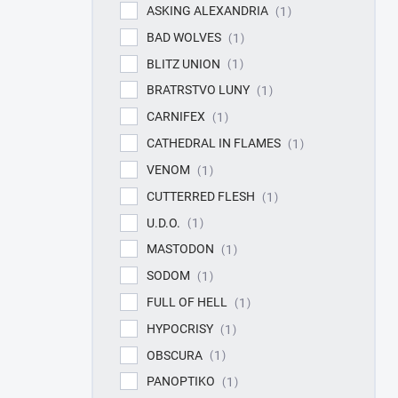
ASKING ALEXANDRIA
1
BAD WOLVES
1
BLITZ UNION
1
BRATRSTVO LUNY
1
CARNIFEX
1
CATHEDRAL IN FLAMES
1
VENOM
1
CUTTERRED FLESH
1
U.D.O.
1
MASTODON
1
SODOM
1
FULL OF HELL
1
HYPOCRISY
1
OBSCURA
1
PANOPTIKO
1