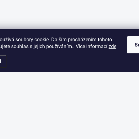
oužívá soubory cookie. Dalším procházením tohoto
S
jete souhlas s jejich používáním.. Více informací
zde
.
í