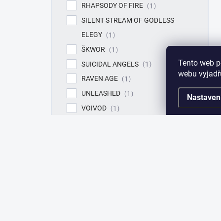
RHAPSODY OF FIRE
1
SILENT STREAM OF GODLESS
ELEGY
1
ŠKWOR
1
Tento web p
SUICIDAL ANGELS
1
webu vyjadřu
RAVEN AGE
1
UNLEASHED
1
Nastaven
VOIVOD
1
WALDGEFLÜSTER
5
Položek k zobrazení:
5
TOP 10 PRODUKTŮ