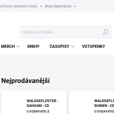
ochrany osobních údajů
Moje objednávka
Hledat
MERCH
KNIHY
ČASOPISY
VSTUPENKY
Nejprodávanější
WALDGEFLÜSTER -
WALDGEFLÜ
DAHOAM - CD
RUINEN - C
U DODAVATELE
U DODAVATE