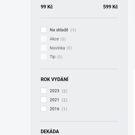
a
n
99
Kč
599
Kč
n
í
p
Na skladě
1
a
Akce
n
0
e
Novinka
0
l
Tip
0
ROK VYDÁNÍ
2023
2
2021
2
2016
1
DEKÁDA