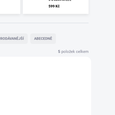
599 Kč
RODÁVANĚJŠÍ
ABECEDNĚ
5
položek celkem
SKLADEM
DAVATELE
U DODAVATELE
SPARK
LÜSTER
WALDGEFLÜSTER
2021/12
- UNTER