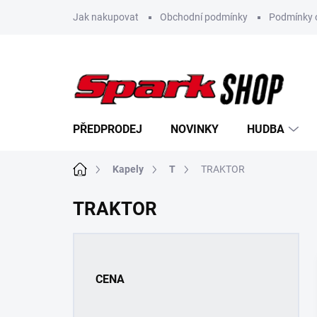
Přejít
Jak nakupovat
Obchodní podmínky
Podmínky 
na
obsah
PŘEDPRODEJ
NOVINKY
HUDBA
Domů
Kapely
T
TRAKTOR
TRAKTOR
P
o
s
CENA
t
r