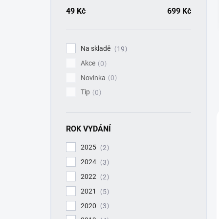
a
n
49
Kč
699
Kč
n
í
p
Na skladě
19
a
Akce
n
0
e
Novinka
0
l
Tip
0
ROK VYDÁNÍ
2025
2
2024
3
2022
2
2021
5
2020
3