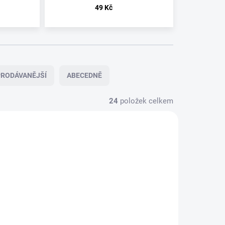
49 Kč
RODÁVANĚJŠÍ
ABECEDNĚ
24
položek celkem
SKLADEM
SKLADEM
TRAKTOR
TRAKTOR
- JUNGLE
- JUNGLE
XXI - 2LP
XXI - CD