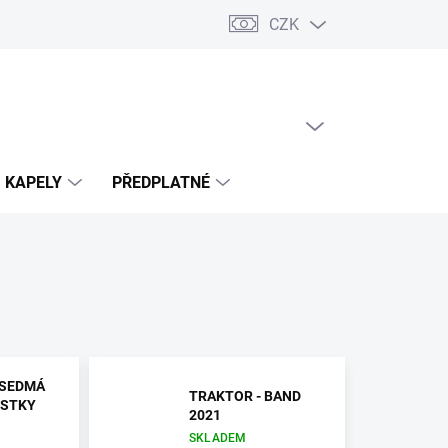
CZK
PRÁZDNÝ KOŠÍK
NÁKUPNÍ
KOŠÍK
KAPELY
PŘEDPLATNÉ
 SEDMÁ
TRAKTOR - BAND
OSTKY
2021
SKLADEM