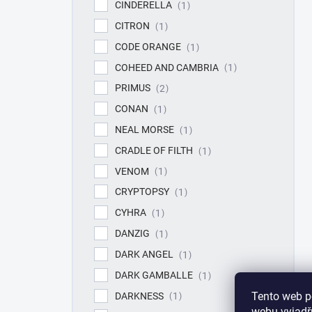
CINDERELLA
1
CITRON
1
CODE ORANGE
1
COHEED AND CAMBRIA
1
PRIMUS
2
CONAN
1
NEAL MORSE
1
CRADLE OF FILTH
1
VENOM
1
CRYPTOPSY
1
CYHRA
1
DANZIG
1
DARK ANGEL
1
DARK GAMBALLE
1
Tento web p
DARKNESS
1
webu vyjadřu