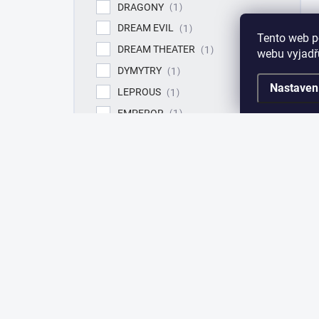
DRAGONY
1
DREAM EVIL
1
Tento web p
DREAM THEATER
1
webu vyjadřu
DYMYTRY
1
Nastaven
LEPROUS
1
EMPEROR
1
ENSIFERUM
1
EVILDEAD
9
EXHUMATION
1
SIXX:A.M.
1
MARILYN MANSON
1
POWERWOLF
1
MOTÖRHEAD
1
IN FLAMES
1
FLOTSAM & JETSAM
1