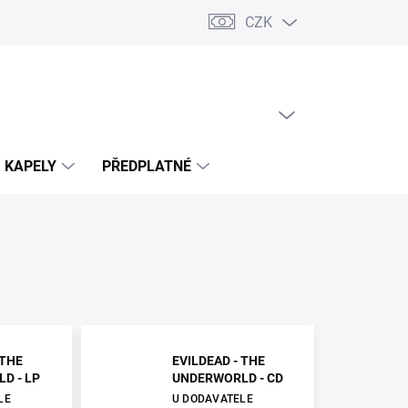
CZK
PRÁZDNÝ KOŠÍK
NÁKUPNÍ
KOŠÍK
KAPELY
PŘEDPLATNÉ
 THE
EVILDEAD - THE
D - LP
UNDERWORLD - CD
LE
U DODAVATELE