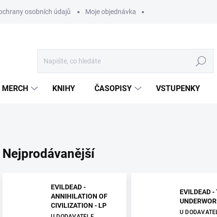
ochrany osobních údajů
Moje objednávka
Hledat
MERCH
KNIHY
ČASOPISY
VSTUPENKY
Nejprodávanější
EVILDEAD -
EVILDEAD -
ANNIHILATION OF
UNDERWORL
CIVILIZATION - LP
U DODAVATE
U DODAVATELE