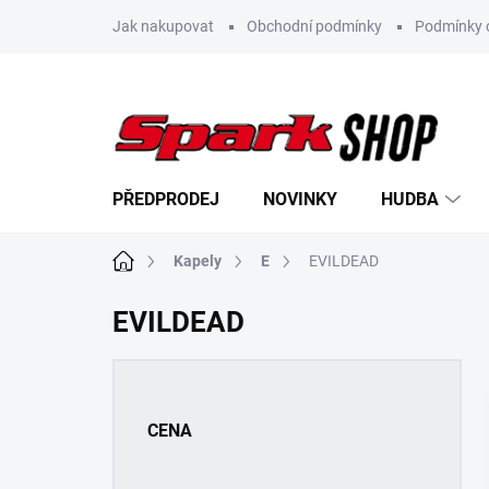
Přejít
Jak nakupovat
Obchodní podmínky
Podmínky 
na
obsah
PŘEDPRODEJ
NOVINKY
HUDBA
Domů
Kapely
E
EVILDEAD
EVILDEAD
P
o
s
CENA
t
r