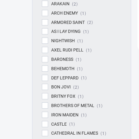
ARAKAIN
2
ARCH ENEMY
1
ARMORED SAINT
2
AS I LAY DYING
1
NIGHTWISH
1
AXEL RUDI PELL
1
BARONESS
1
BEHEMOTH
1
DEF LEPPARD
1
BON JOVI
2
BRITNY FOX
1
BROTHERS OF METAL
1
IRON MAIDEN
1
CASTLE
1
CATHEDRAL IN FLAMES
1