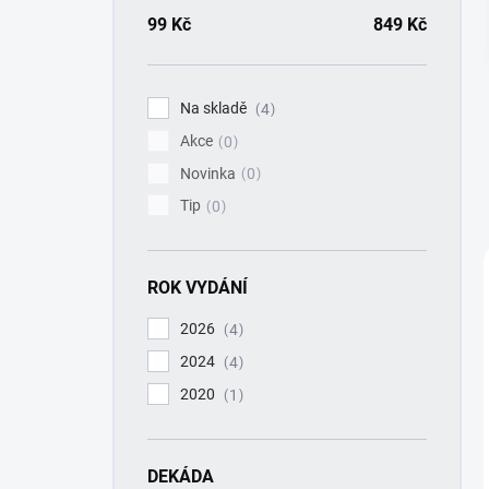
a
n
99
Kč
849
Kč
n
í
p
Na skladě
4
a
Akce
n
0
e
Novinka
0
l
Tip
0
ROK VYDÁNÍ
2026
4
2024
4
2020
1
DEKÁDA