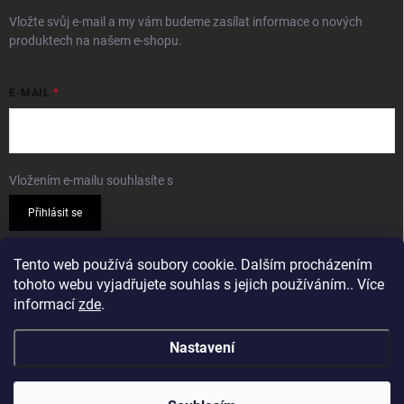
Vložte svůj e-mail a my vám budeme zasílat informace o nových
produktech na našem e-shopu.
E-MAIL
Vložením e-mailu souhlasíte s
podmínkami ochrany osobních údajů
Přihlásit se
PŘIJÍMÁME ONLINE PLATBY
Tento web používá soubory cookie. Dalším procházením
tohoto webu vyjadřujete souhlas s jejich používáním.. Více
informací
zde
.
Nastavení
Copyright 2026
Sparkshop.cz
. Všechna práva vyhrazena.