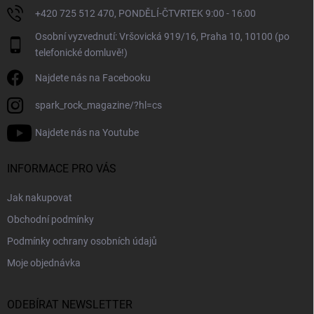
ý
+420 725 512 470, PONDĚLÍ-ČTVRTEK 9:00 - 16:00
p
i
Osobní vyzvednutí: Vršovická 919/16, Praha 10, 10100 (po
s
telefonické domluvě!)
u
Najdete nás na Facebooku
spark_rock_magazine/?hl=cs
Najdete nás na Youtube
INFORMACE PRO VÁS
Jak nakupovat
Obchodní podmínky
Podmínky ochrany osobních údajů
Moje objednávka
ODEBÍRAT NEWSLETTER