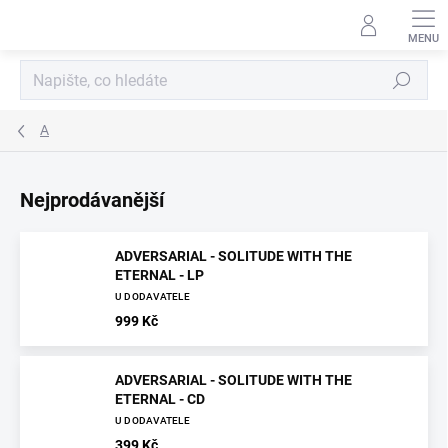
Přejít
na
obsah
Hledat
A
Nejprodávanější
ADVERSARIAL - SOLITUDE WITH THE
ETERNAL - LP
U DODAVATELE
999 Kč
ADVERSARIAL - SOLITUDE WITH THE
ETERNAL - CD
U DODAVATELE
399 Kč