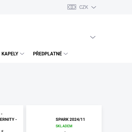
CZK
PRÁZDNÝ KOŠÍK
NÁKUPNÍ
KOŠÍK
KAPELY
PŘEDPLATNÉ
-
ERNITY -
SPARK 2024/11
SKLADEM
LE