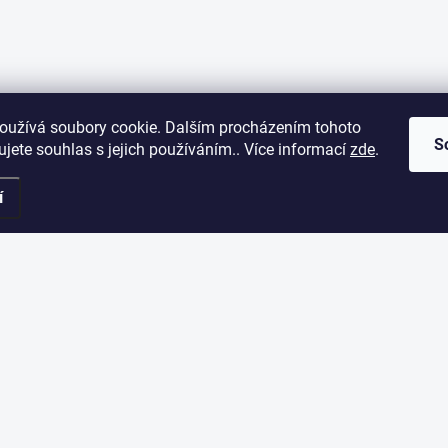
oužívá soubory cookie. Dalším procházením tohoto
S
jete souhlas s jejich používáním.. Více informací
zde
.
í