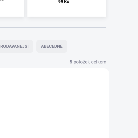
99 Kč
RODÁVANĚJŠÍ
ABECEDNĚ
5
položek celkem
SKLADEM
VYPRODÁNO
EM
SPARK
SPARK
2022/08
2013/05