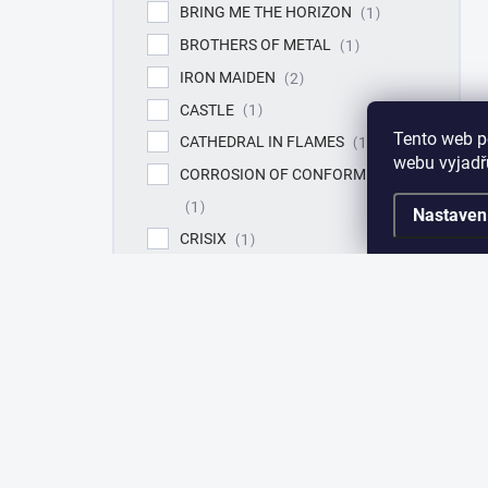
BRING ME THE HORIZON
1
BROTHERS OF METAL
1
IRON MAIDEN
2
CASTLE
1
Tento web p
CATHEDRAL IN FLAMES
1
webu vyjadřu
CORROSION OF CONFORMITY
1
Nastaven
CRISIX
1
D.R.I.
1
DAMNED
1
DEATH
1
DEEP PURPLE
2
DESTRUCTION
1
GUNS N' ROSES
1
MEGADETH
1