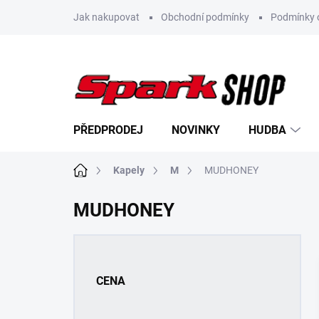
Přejít
Jak nakupovat
Obchodní podmínky
Podmínky 
na
obsah
PŘEDPRODEJ
NOVINKY
HUDBA
Domů
Kapely
M
MUDHONEY
MUDHONEY
P
o
s
CENA
t
r