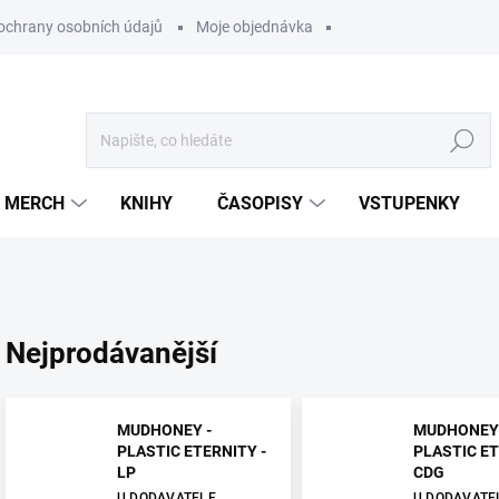
ochrany osobních údajů
Moje objednávka
Hledat
MERCH
KNIHY
ČASOPISY
VSTUPENKY
Nejprodávanější
MUDHONEY -
MUDHONEY 
PLASTIC ETERNITY -
PLASTIC ET
LP
CDG
U DODAVATELE
U DODAVATE