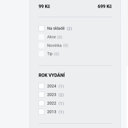
a
n
99
Kč
699
Kč
n
í
p
Na skladě
2
a
Akce
n
0
e
Novinka
0
l
Tip
0
ROK VYDÁNÍ
2024
1
2023
2
2022
1
2013
1