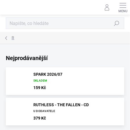
Přejít
na
obsah
Hledat
R
Nejprodávanější
SPARK 2026/07
SKLADEM
159 Kč
RUTHLESS - THE FALLEN - CD
U DODAVATELE
379 Kč