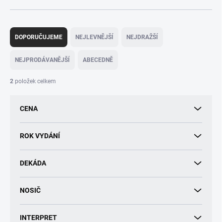
Ř
a
DOPORUČUJEME
NEJLEVNĚJŠÍ
NEJDRAŽŠÍ
z
e
NEJPRODÁVANĚJŠÍ
ABECEDNĚ
n
í
2
položek celkem
p
r
CENA
o
d
u
ROK VYDÁNÍ
k
t
DEKÁDA
ů
NOSIČ
INTERPRET