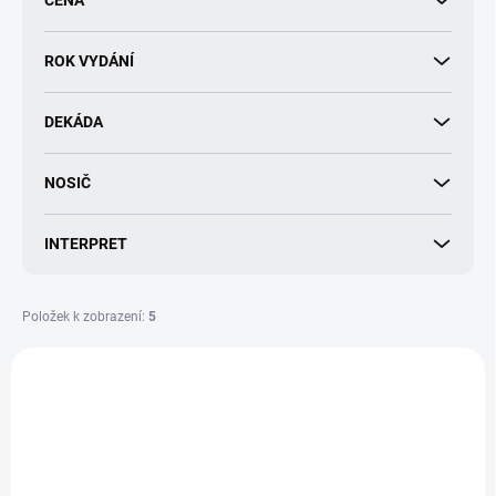
CENA
o
d
u
ROK VYDÁNÍ
k
t
DEKÁDA
ů
NOSIČ
INTERPRET
Položek k zobrazení:
5
V
ý
p
i
s
p