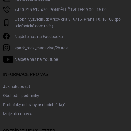
ý
+420 725 512 470, PONDĚLÍ-ČTVRTEK 9:00 - 16:00
p
i
Osobní vyzvednutí: Vršovická 919/16, Praha 10, 10100 (po
s
telefonické domluvě!)
u
Najdete nás na Facebooku
spark_rock_magazine/?hl=cs
Najdete nás na Youtube
INFORMACE PRO VÁS
Jak nakupovat
Obchodní podmínky
Podmínky ochrany osobních údajů
Moje objednávka