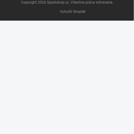
Copyright 2026
Sparkshop.cz
. Všechna práva vyhrazena.
Vytvořil Shoptet