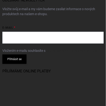
ODEBÍRAT NEWSLETTER
Vložte svůj e-mail a my vám budeme zasílat informace o nových
produktech na našem e-shopu.
E-MAIL
Vložením e-mailu souhlasíte s
podmínkami ochrany osobních údajů
Přihlásit se
PŘIJÍMÁME ONLINE PLATBY