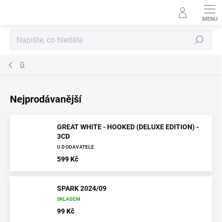
Přejít
na
obsah
Hledat
G
Nejprodávanější
GREAT WHITE - HOOKED (DELUXE EDITION) -
3CD
U DODAVATELE
599 Kč
SPARK 2024/09
SKLADEM
99 Kč