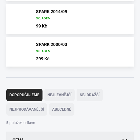
SPARK 2014/09
SKLADEM
99 Kč
SPARK 2000/03
SKLADEM
299 Kč
Ř
a
DOPORUČUJEME
NEJLEVNĚJŠÍ
NEJDRAŽŠÍ
z
e
NEJPRODÁVANĚJŠÍ
ABECEDNĚ
n
í
5
položek celkem
p
r