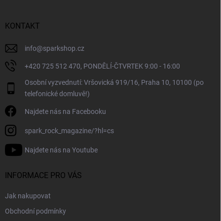
p
a
r
t
v
í
KONTAKT
k
y
v
info
@
sparkshop.cz
ý
+420 725 512 470, PONDĚLÍ-ČTVRTEK 9:00 - 16:00
p
i
Osobní vyzvednutí: Vršovická 919/16, Praha 10, 10100 (po
s
telefonické domluvě!)
u
Najdete nás na Facebooku
spark_rock_magazine/?hl=cs
Najdete nás na Youtube
INFORMACE PRO VÁS
Jak nakupovat
Obchodní podmínky