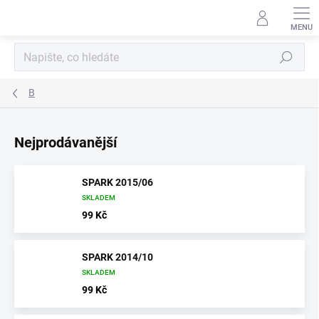
Přejít
na
obsah
Hledat
B
Nejprodávanější
SPARK 2015/06
SKLADEM
99 Kč
SPARK 2014/10
SKLADEM
99 Kč