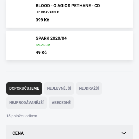
BLOOD - O AGIOS PETHANE - CD
U DODAVATELE
399 Kč
SPARK 2020/04
SKLADEM
49 Kč
Ř
a
DOPORUČUJEME
NEJLEVNĚJŠÍ
NEJDRAŽŠÍ
z
e
NEJPRODÁVANĚJŠÍ
ABECEDNĚ
n
í
15
položek celkem
p
r
CENA
o