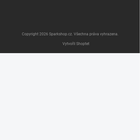
Copyright 2026
Sparkshop.cz
. Všechna práva vyhrazena.
Vytvořil Shoptet