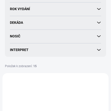
d
u
ROK VYDÁNÍ
k
t
DEKÁDA
ů
NOSIČ
INTERPRET
Položek k zobrazení:
15
V
ý
p
i
s
p
r