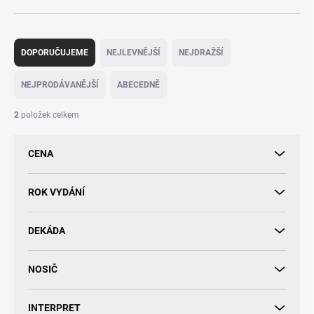
Ř
a
DOPORUČUJEME
NEJLEVNĚJŠÍ
NEJDRAŽŠÍ
z
e
NEJPRODÁVANĚJŠÍ
ABECEDNĚ
n
í
2
položek celkem
p
r
CENA
o
d
u
ROK VYDÁNÍ
k
t
DEKÁDA
ů
NOSIČ
INTERPRET