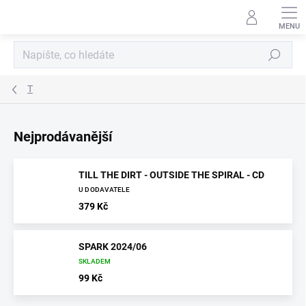
Přejít
na
obsah
Hledat
T
Nejprodávanější
TILL THE DIRT - OUTSIDE THE SPIRAL - CD
U DODAVATELE
379 Kč
SPARK 2024/06
SKLADEM
99 Kč