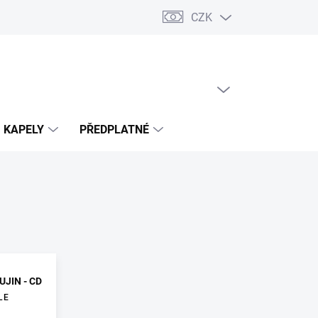
CZK
PRÁZDNÝ KOŠÍK
NÁKUPNÍ
KOŠÍK
KAPELY
PŘEDPLATNÉ
UJIN - CD
LE