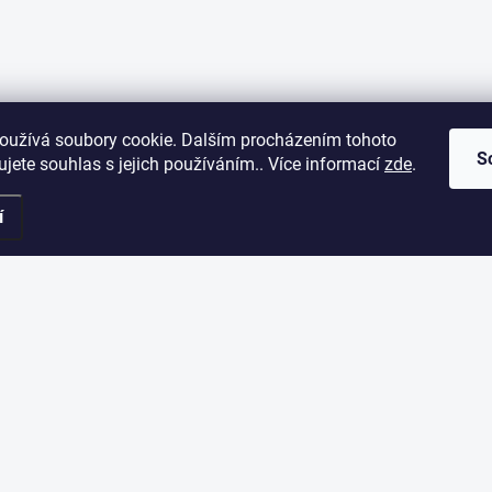
oužívá soubory cookie. Dalším procházením tohoto
S
jete souhlas s jejich používáním.. Více informací
zde
.
í
ORMACE PRO VÁS
ODEBÍRAT NEWSLETT
Vložte svůj e-mail a my vám bud
akupovat
našem e-shopu.