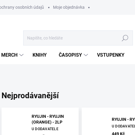
ochrany osobních údajů
Moje objednávka
Hledat
MERCH
KNIHY
ČASOPISY
VSTUPENKY
Nejprodávanější
RYUJIN - RYUJIN
RYUJIN - RY
(ORANGE) - 2LP
U DODAVATE
U DODAVATELE
449 Kč