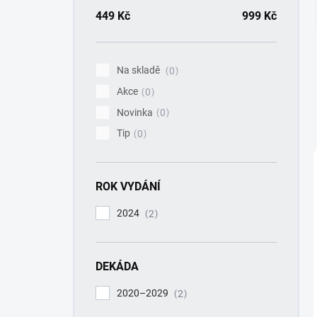
a
n
449
Kč
999
Kč
n
í
p
Na skladě
0
a
Akce
n
0
e
Novinka
0
l
Tip
0
ROK VYDÁNÍ
2024
2
DEKÁDA
2020–2029
2