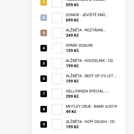
BALÍČEK
559 Kč
DONOR - JEVIŠTĚ SNŮ
(SPLATTER VINYL) - LP
699 Kč
ALŽBĚTA - ROZTÁHNI
KŘÍDLA - CD
349 Kč
SPARK 2026/08
159 Kč
ALŽBĚTA - KOUZELNÍK - CD
199 Kč
ALŽBĚTA - BEST OF (10 LET S
VÁMI) - CD
199 Kč
HELLOWEEN SPECIÁL -
PUMPKINS
299 Kč
MOTLEY CRUE - BAND 4/2019
49 Kč
ALŽBĚTA - KOPÍ OSUDU - CD
199 Kč