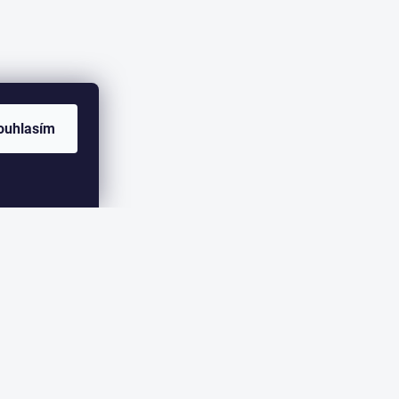
ouhlasím
ER
eme zasílat informace o nových produktech na