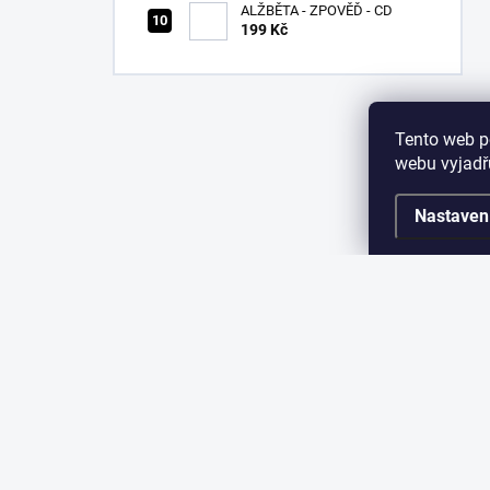
ALŽBĚTA - ZPOVĚĎ - CD
199 Kč
Tento web p
webu vyjadřu
Nastaven
Z
á
p
a
KONTAKT
INF
t
í
Jak n
info
@
sparkshop.cz