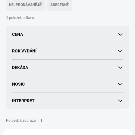
e
NEJPRODÁVANĚJŠÍ
ABECEDNĚ
n
í
1
položek celkem
p
r
CENA
o
d
u
ROK VYDÁNÍ
k
t
DEKÁDA
ů
NOSIČ
INTERPRET
Položek k zobrazení:
1
V