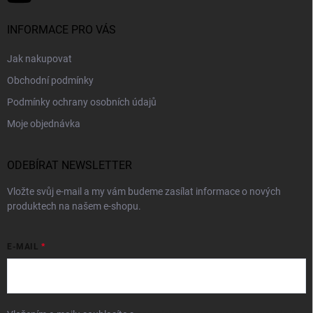
INFORMACE PRO VÁS
Jak nakupovat
Obchodní podmínky
Podmínky ochrany osobních údajů
Moje objednávka
ODEBÍRAT NEWSLETTER
Vložte svůj e-mail a my vám budeme zasílat informace o nových
produktech na našem e-shopu.
E-MAIL