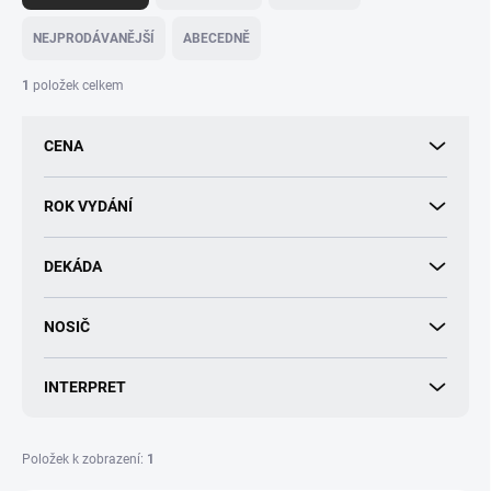
z
e
NEJPRODÁVANĚJŠÍ
ABECEDNĚ
n
í
1
položek celkem
p
r
CENA
o
d
u
ROK VYDÁNÍ
k
t
DEKÁDA
ů
NOSIČ
INTERPRET
Položek k zobrazení:
1