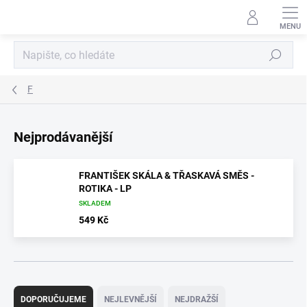
Přejít
na
obsah
Hledat
F
Nejprodávanější
FRANTIŠEK SKÁLA & TŘASKAVÁ SMĚS -
ROTIKA - LP
SKLADEM
549 Kč
Ř
a
DOPORUČUJEME
NEJLEVNĚJŠÍ
NEJDRAŽŠÍ