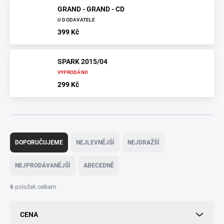
GRAND - GRAND - CD
U DODAVATELE
399 Kč
SPARK 2015/04
VYPRODÁNO
299 Kč
Ř
a
DOPORUČUJEME
NEJLEVNĚJŠÍ
NEJDRAŽŠÍ
z
e
NEJPRODÁVANĚJŠÍ
ABECEDNĚ
n
í
6
položek celkem
p
r
CENA
o