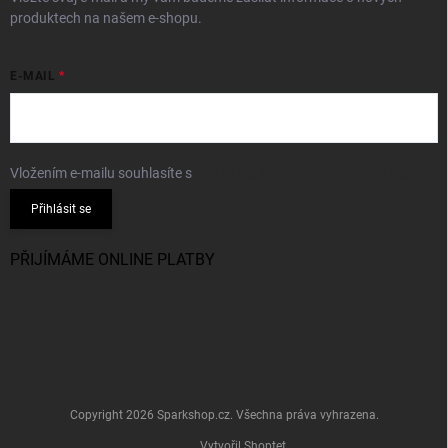
produktech na našem e-shopu.
E-MAIL
Vložením e-mailu souhlasíte s
podmínkami ochrany osobních údajů
Přihlásit se
PŘIJÍMÁME ONLINE PLATBY
Copyright 2026
Sparkshop.cz
. Všechna práva vyhrazena.
Vytvořil Shoptet