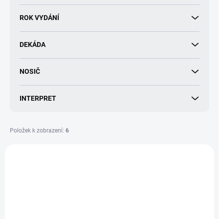
d
u
ROK VYDÁNÍ
k
t
DEKÁDA
ů
NOSIČ
INTERPRET
Položek k zobrazení:
6
V
ý
PŘEDPRODEJ
p
i
s
p
r