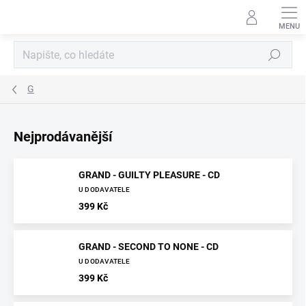
Přejít
na
obsah
Hledat
G
Nejprodávanější
GRAND - GUILTY PLEASURE - CD
U DODAVATELE
399 Kč
GRAND - SECOND TO NONE - CD
U DODAVATELE
399 Kč