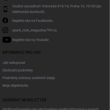
i
Osobní vyzvednutí: Vršovická 919/16, Praha 10, 10100 (po
s
telefonické domluvě!)
u
Najdete nás na Facebooku
spark_rock_magazine/?hl=cs
Najdete nás na Youtube
INFORMACE PRO VÁS
Jak nakupovat
Obchodní podmínky
Podmínky ochrany osobních údajů
Moje objednávka
ODEBÍRAT NEWSLETTER
Vložte svůj e-mail a my vám budeme zasílat informace o nových