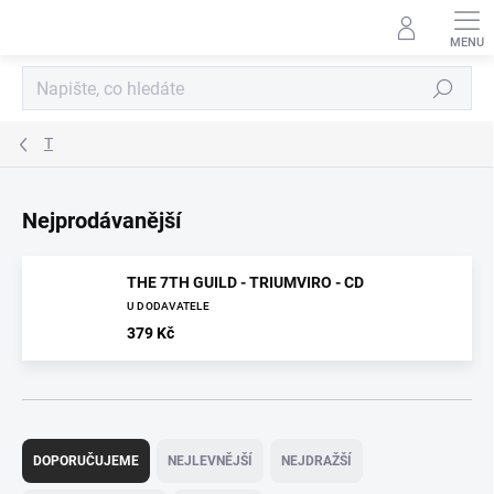
Přejít
na
obsah
Hledat
T
Nejprodávanější
THE 7TH GUILD - TRIUMVIRO - CD
U DODAVATELE
379 Kč
Ř
a
DOPORUČUJEME
NEJLEVNĚJŠÍ
NEJDRAŽŠÍ
z