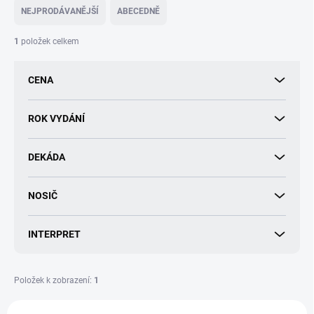
e
NEJPRODÁVANĚJŠÍ
ABECEDNĚ
n
í
1
položek celkem
p
r
CENA
o
d
u
ROK VYDÁNÍ
k
t
DEKÁDA
ů
NOSIČ
INTERPRET
Položek k zobrazení:
1
V