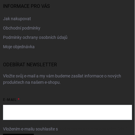
INFORMACE PRO VÁS
Jak nakupovat
Obchodní podmínky
Podmínky ochrany osobních údajů
Moje objednávka
ODEBÍRAT NEWSLETTER
Vložte svůj e-mail a my vám budeme zasílat informace o nových
produktech na našem e-shopu.
E-MAIL
Vložením e-mailu souhlasíte s
podmínkami ochrany osobních údajů