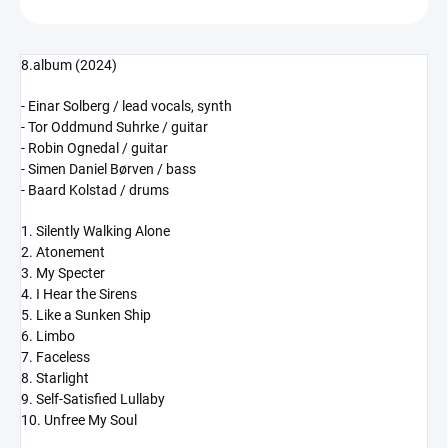
8.album (2024)
- Einar Solberg / lead vocals, synth
- Tor Oddmund Suhrke / guitar
- Robin Ognedal / guitar
- Simen Daniel Børven / bass
- Baard Kolstad / drums
1. Silently Walking Alone
2. Atonement
3. My Specter
4. I Hear the Sirens
5. Like a Sunken Ship
6. Limbo
7. Faceless
8. Starlight
9. Self-Satisfied Lullaby
10. Unfree My Soul