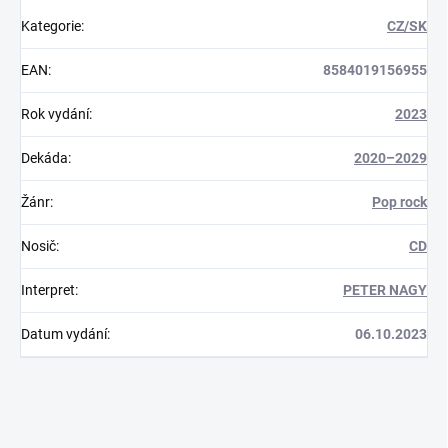
Kategorie
:
CZ/SK
EAN
:
8584019156955
Rok vydání
:
2023
Dekáda
:
2020–2029
Žánr
:
Pop rock
Nosič
:
CD
Interpret
:
PETER NAGY
Datum vydání
:
06.10.2023