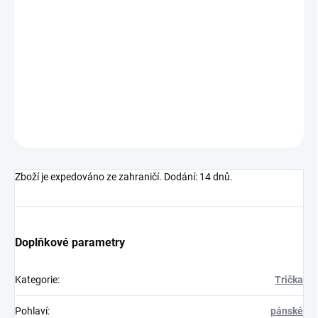
VELIKOST
−
+
Přidat do košíku
DETAILNÍ INFORMACE
ZEPTAT SE
HLÍDAT
Zboží je expedováno ze zahraničí. Dodání: 14 dnů.
Doplňkové parametry
Kategorie
:
Trička
Pohlaví
:
pánské