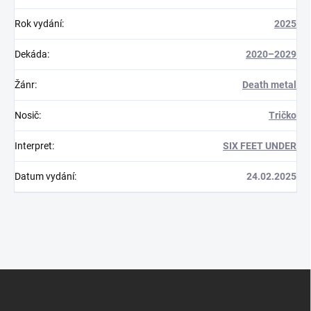
Rok vydání
:
2025
Dekáda
:
2020–2029
Žánr
:
Death metal
Nosič
:
Tričko
Interpret
:
SIX FEET UNDER
Datum vydání
:
24.02.2025
Z
á
p