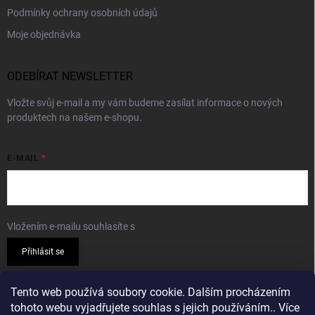
Podmínky ochrany osobních údajů
Moje objednávka
ODEBÍRAT NEWSLETTER
Vložte svůj e-mail a my vám budeme zasílat informace o nových
produktech na našem e-shopu.
E-MAIL
Vložením e-mailu souhlasíte s
podmínkami ochrany osobních údajů
Přihlásit se
PŘIJÍMÁME ONLINE PLATBY
Tento web používá soubory cookie. Dalším procházením
tohoto webu vyjadřujete souhlas s jejich používáním.. Více