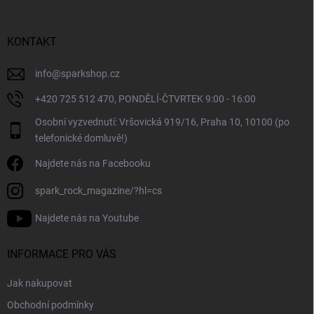
a
t
í
KONTAKT
info
@
sparkshop.cz
+420 725 512 470, PONDĚLÍ-ČTVRTEK 9:00 - 16:00
Osobní vyzvednutí: Vršovická 919/16, Praha 10, 10100 (po
telefonické domluvě!)
Najdete nás na Facebooku
spark_rock_magazine/?hl=cs
Najdete nás na Youtube
INFORMACE PRO VÁS
Jak nakupovat
Obchodní podmínky