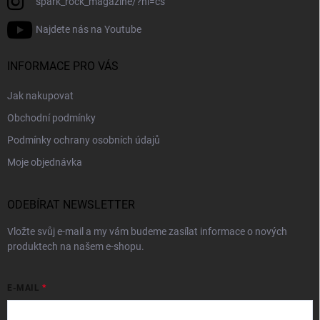
spark_rock_magazine/?hl=cs
Najdete nás na Youtube
INFORMACE PRO VÁS
Jak nakupovat
Obchodní podmínky
Podmínky ochrany osobních údajů
Moje objednávka
ODEBÍRAT NEWSLETTER
Vložte svůj e-mail a my vám budeme zasílat informace o nových
produktech na našem e-shopu.
E-MAIL