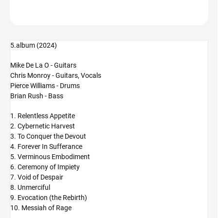
ZEPTAT SE
HLÍDAT
5.album (2024)
Mike De La O - Guitars
Chris Monroy - Guitars, Vocals
Pierce Williams - Drums
Brian Rush - Bass
1. Relentless Appetite
2. Cybernetic Harvest
3. To Conquer the Devout
4. Forever In Sufferance
5. Verminous Embodiment
6. Ceremony of Impiety
7. Void of Despair
8. Unmerciful
9. Evocation (the Rebirth)
10. Messiah of Rage