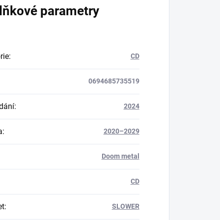
lňkové parametry
rie
:
CD
0694685735519
dání
:
2024
a
:
2020–2029
Doom metal
CD
et
:
SLOWER