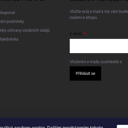
Vložte svůj e-mail a my vám bud
akupovat
našem e-shopu.
dní podmínky
nky ochrany osobních údajů
E-MAIL
objednávka
Vložením e-mailu souhlasíte s
po
Přihlásit se
oužívá soubory cookie. Dalším procházením tohoto