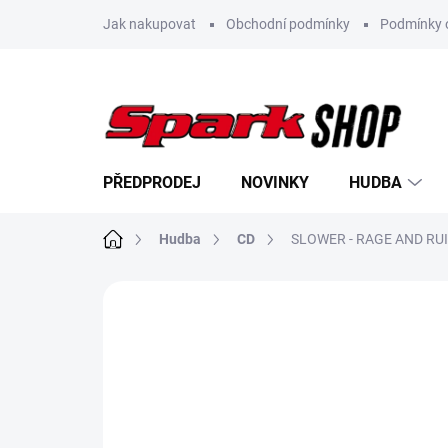
Přejít
Jak nakupovat
Obchodní podmínky
Podmínky 
na
obsah
PŘEDPRODEJ
NOVINKY
HUDBA
Domů
Hudba
CD
SLOWER - RAGE AND RUI
Neohodnoceno
Podrobnosti hodn