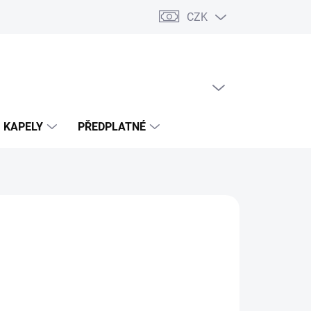
CZK
PRÁZDNÝ KOŠÍK
NÁKUPNÍ
KOŠÍK
KAPELY
PŘEDPLATNÉ