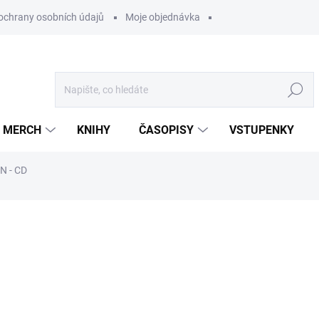
ochrany osobních údajů
Moje objednávka
Hledat
MERCH
KNIHY
ČASOPISY
VSTUPENKY
N - CD
ocení
449 Kč
/ ks
371,07 Kč bez DPH
Měrná
U DODAVATELE
cena: