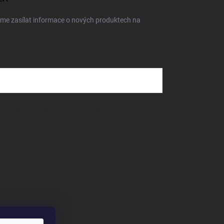
eme zasílat informace o nových produktech na
dmínkami ochrany osobních údajů