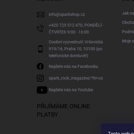
t
í
Jak n
info
@
sparkshop.cz
Obcho
+420 725 512 470, PONDĚLÍ-
Podmí
ČTVRTEK 9:00 - 16:00
Moje 
Osobní vyzvednutí: Vršovická
919/16, Praha 10, 10100 (po
telefonické domluvě!)
Najdete nás na Facebooku
spark_rock_magazine/?hl=cs
Najdete nás na Youtube
PŘIJÍMÁME ONLINE
PLATBY
Tento web p