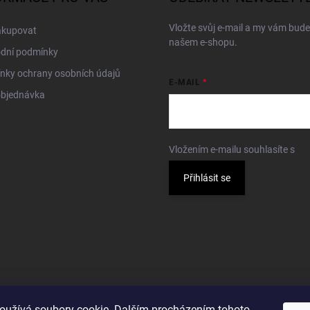
Vložte svůj e-mail a my vám bud
akupovat
našem e-shopu.
dní podmínky
nky ochrany osobních údajů
E-MAIL
objednávka
Vložením e-mailu souhlasíte s
po
Přihlásit se
oužívá soubory cookie. Dalším procházením tohoto