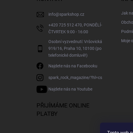
t
í
Jak n
info
@
sparkshop.cz
Obcho
+420 725 512 470, PONDĚLÍ-
Podmí
ČTVRTEK 9:00 - 16:00
Moje 
Osobní vyzvednutí: Vršovická
919/16, Praha 10, 10100 (po
telefonické domluvě!)
Najdete nás na Facebooku
spark_rock_magazine/?hl=cs
Najdete nás na Youtube
PŘIJÍMÁME ONLINE
PLATBY
Tento web p