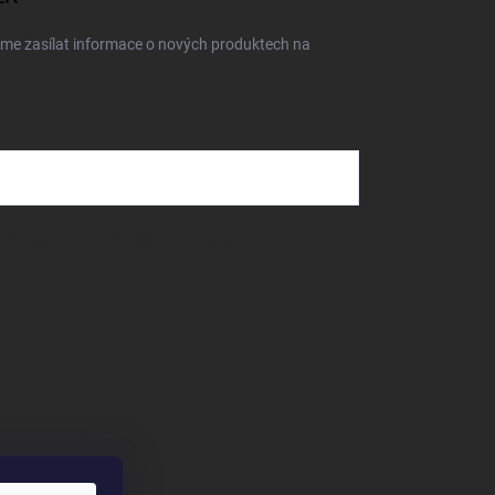
eme zasílat informace o nových produktech na
dmínkami ochrany osobních údajů