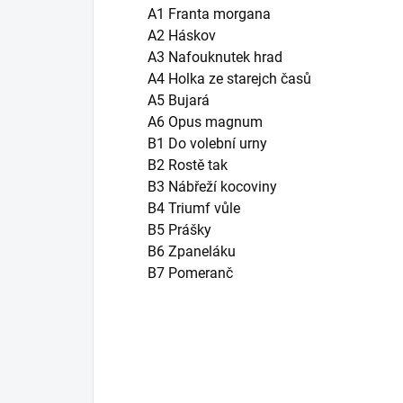
A1 Franta morgana
A2 Háskov
A3 Nafouknutek hrad
A4 Holka ze starejch časů
A5 Bujará
A6 Opus magnum
B1 Do volební urny
B2 Rostě tak
B3 Nábřeží kocoviny
B4 Triumf vůle
B5 Prášky
B6 Zpaneláku
B7 Pomeranč