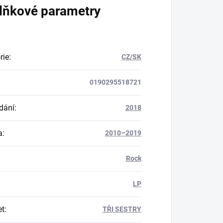
lňkové parametry
rie
:
CZ/SK
0190295518721
dání
:
2018
a
:
2010–2019
Rock
LP
et
:
TŘI SESTRY