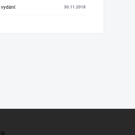
 vydání
:
30.11.2018
ER