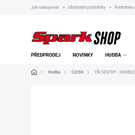
Přejít
Jak nakupovat
Obchodní podmínky
Podmínky 
na
obsah
PŘEDPRODEJ
NOVINKY
HUDBA
Domů
Hudba
CZ/SK
TŘI SESTRY - SVOBO
Neohodnoceno
Podrobnosti hodn