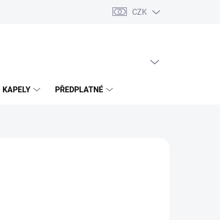
CZK
PRÁZDNÝ KOŠÍK
NÁKUPNÍ
KOŠÍK
KAPELY
PŘEDPLATNÉ