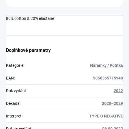
80% cotton & 20% elastane
Doplňkové parametry
Kategorie
:
Náramky / Potítka
EAN
:
5056365715948
Rok vydání
:
2022
Dekáda
:
2020–2029
Interpret
:
TYPE O NEGATIVE
Datum vydání
:
06.09.2022