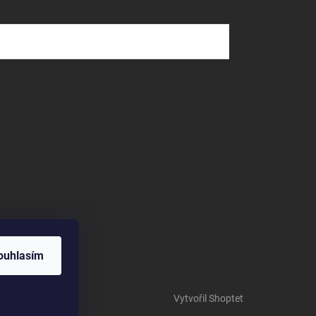
dmínkami ochrany osobních údajů
ouhlasím
Vytvořil Shoptet