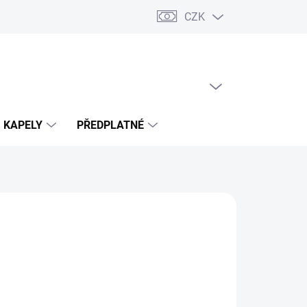
CZK
PRÁZDNÝ KOŠÍK
NÁKUPNÍ
KOŠÍK
KAPELY
PŘEDPLATNÉ