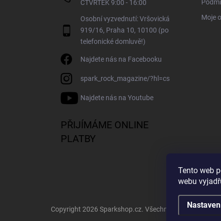
Podmí
ČTVRTEK 9:00 - 16:00
Moje 
Osobní vyzvednutí: Vršovická
919/16, Praha 10, 10100 (po
telefonické domluvě!)
Najdete nás na Facebooku
spark_rock_magazine/?hl=cs
Najdete nás na Youtube
PŘIJÍMÁME ONLINE
PLATBY
Tento web p
webu vyjadřu
Nastaven
Copyright 2026
Sparkshop.cz
. Všechna práva vyhrazen