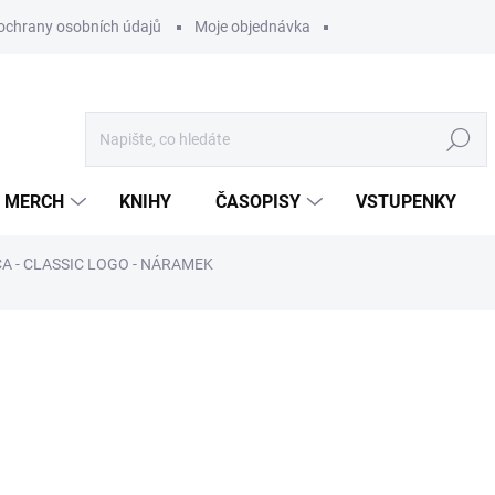
ochrany osobních údajů
Moje objednávka
Hledat
MERCH
KNIHY
ČASOPISY
VSTUPENKY
A - CLASSIC LOGO - NÁRAMEK
ocení
499 Kč
/ ks
412,40 Kč bez DPH
Měrná
U DODAVATELE
cena: