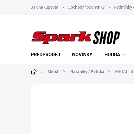
Přejít
Jak nakupovat
Obchodní podmínky
Podmínky 
na
obsah
PŘEDPRODEJ
NOVINKY
HUDBA
Domů
Merch
Náramky / Potítka
METALLIC
Neohodnoceno
Podrobnosti hodn