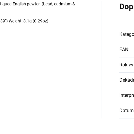
tiqued English pewter. (Lead, cadmium &
Dop
39") Weight: 8.1g (0.29oz)
Katego
EAN
:
Rok vy
Dekád
Interpr
Datum