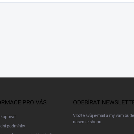
ORMACE PRO VÁS
ODEBÍRAT NEWSLETT
Vložte svůj e-mail a my vám bud
akupovat
našem e-shopu.
dní podmínky