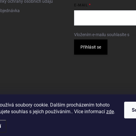
nky ochrany osobních údajů
E-MAIL
objednávka
Vložením e-mailu souhlasíte s
po
Přihlásit se
oužívá soubory cookie. Dalším procházením tohoto
S
jete souhlas s jejich používáním.. Více informací
zde
.
í
a.