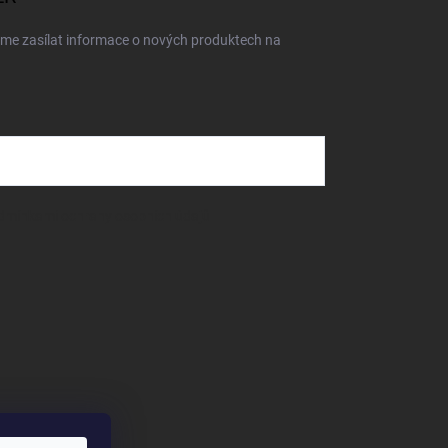
eme zasílat informace o nových produktech na
dmínkami ochrany osobních údajů