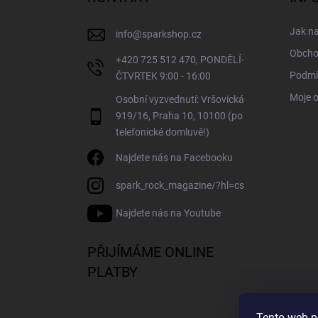
t
í
Jak n
info
@
sparkshop.cz
Obcho
+420 725 512 470, PONDĚLÍ-
Podmí
ČTVRTEK 9:00 - 16:00
Moje 
Osobní vyzvednutí: Vršovická
919/16, Praha 10, 10100 (po
telefonické domluvě!)
Najdete nás na Facebooku
spark_rock_magazine/?hl=cs
Najdete nás na Youtube
PŘIJÍMÁME ONLINE
PLATBY
Tento web p