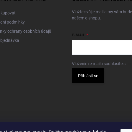
Vložte svůj e-mail a my vám bud
akupovat
našem e-shopu.
dní podmínky
nky ochrany osobních údajů
E-MAIL
objednávka
Vložením e-mailu souhlasíte s
po
Přihlásit se
oužívá soubory cookie. Dalším procházením tohoto