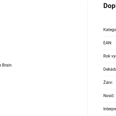
Dop
Katego
EAN
:
Rok vy
e Brain
Dekád
Žánr
:
Nosič
:
Interpr