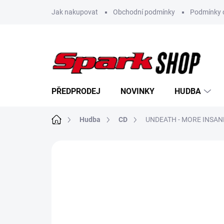
Přejít
Jak nakupovat
Obchodní podmínky
Podmínky 
na
obsah
PŘEDPRODEJ
NOVINKY
HUDBA
Domů
Hudba
CD
UNDEATH - MORE INSANE
Neohodnoceno
Podrobnosti hodn