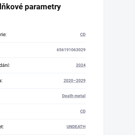
lňkové parametry
rie
:
CD
656191063029
dání
:
2024
a
:
2020–2029
Death metal
CD
et
:
UNDEATH