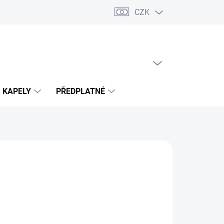
CZK
PRÁZDNÝ KOŠÍK
NÁKUPNÍ
KOŠÍK
KAPELY
PŘEDPLATNÉ