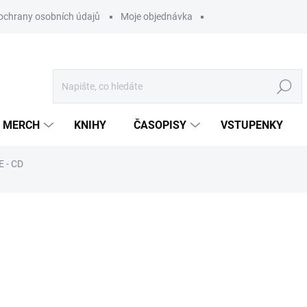
ochrany osobních údajů
Moje objednávka
Hledat
MERCH
KNIHY
ČASOPISY
VSTUPENKY
 - CD
ocení
449 Kč
/ ks
371,07 Kč bez DPH
Měrná
U DODAVATELE
cena: