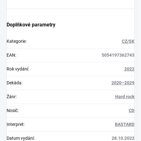
Doplňkové parametry
Kategorie
:
CZ/SK
EAN
:
5054197362743
Rok vydání
:
2022
Dekáda
:
2020–2029
Žánr
:
Hard rock
Nosič
:
CD
Interpret
:
BASTARD
Datum vydání
:
28.10.2022