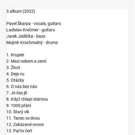
3.album (2022)
Pavel Škarpa - vocals, guitars
Ladislav Krečmer - guitars
Jarek Jedlička - bass
Mojmír Krochmalný - drums
1. Krupiér
2. Mezi nebem a zemí
3. Život
4. Deja vu
5. Otázky
6. O nás bez nás
7. Je čas jít
8. Když chlapi stárnou
9. 1000 přání
10. Starý vlk
11. Tanec ve dvou
12. Zakázané ovoce
13. Pal to čert