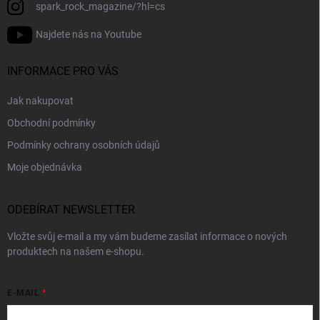
spark_rock_magazine/?hl=cs
Najdete nás na Youtube
INFORMACE PRO VÁS
Jak nakupovat
Obchodní podmínky
Podmínky ochrany osobních údajů
Moje objednávka
ODEBÍRAT NEWSLETTER
Vložte svůj e-mail a my vám budeme zasílat informace o nových
produktech na našem e-shopu.
E-MAIL