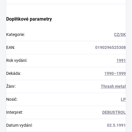
Doplňkové parametry
Kategorie
:
CZ/SK
EAN
:
0190296525308
Rok vydání
:
1991
Dekáda
:
1990–1999
Žánr
:
Thrash metal
Nosič
:
LP
Interpret
:
DEBUSTROL
Datum vydání
:
02.5.1991