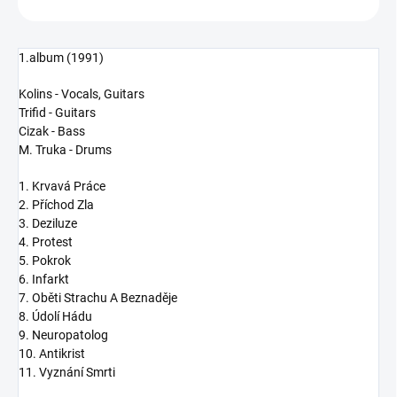
1.album (1991)
Kolins - Vocals, Guitars
Trifid - Guitars
Cizak - Bass
M. Truka - Drums
1. Krvavá Práce
2. Příchod Zla
3. Deziluze
4. Protest
5. Pokrok
6. Infarkt
7. Oběti Strachu A Beznaděje
8. Údolí Hádu
9. Neuropatolog
10. Antikrist
11. Vyznání Smrti