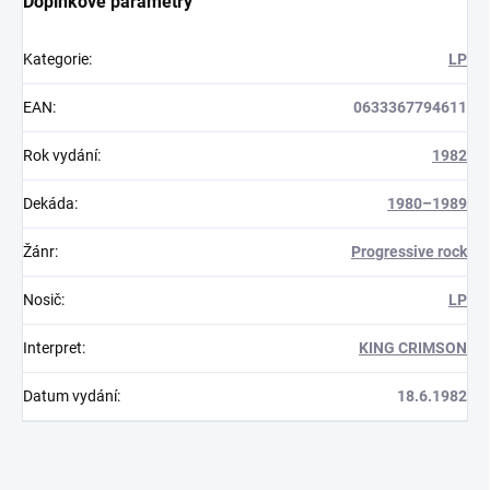
Doplňkové parametry
Kategorie
:
LP
EAN
:
0633367794611
Rok vydání
:
1982
Dekáda
:
1980–1989
Žánr
:
Progressive rock
Nosič
:
LP
Interpret
:
KING CRIMSON
Datum vydání
:
18.6.1982