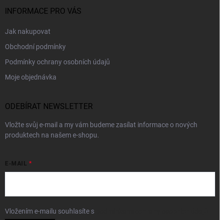
INFORMACE PRO VÁS
Jak nakupovat
Obchodní podmínky
Podmínky ochrany osobních údajů
Moje objednávka
ODEBÍRAT NEWSLETTER
Vložte svůj e-mail a my vám budeme zasílat informace o nových
produktech na našem e-shopu.
E-MAIL
Vložením e-mailu souhlasíte s
podmínkami ochrany osobních údajů