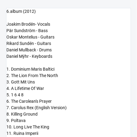
6.album (2012)
Joakim Brodén- Vocals
Pär Sundström - Bass
Oskar Montelius - Guitars
Rikard Sundén - Guitars
Daniel Mullback - Drums
Daniel Mÿhr - Keyboards
1. Dominium Maris Baltici
2. The Lion From The North
3. Gott Mit Uns
4. A Lifetime Of War
5. 1 6 4 8
6. The Carolean's Prayer
7. Carolus Rex (English Version)
8. Killing Ground
9. Poltava
10. Long Live The King
11. Ruina Imperii