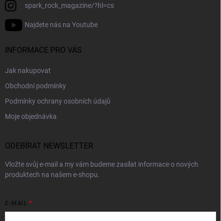
spark_rock_magazine/?hl=cs
Najdete nás na Youtube
INFORMACE PRO VÁS
Jak nakupovat
Obchodní podmínky
Podmínky ochrany osobních údajů
Moje objednávka
ODEBÍRAT NEWSLETTER
Vložte svůj e-mail a my vám budeme zasílat informace o nových
produktech na našem e-shopu.
E-MAIL