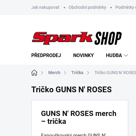
Přejít
Jak nakupovat
Obchodní podmínky
Podmínky 
na
obsah
PŘEDPRODEJ
NOVINKY
HUDBA
Domů
Merch
Trička
Tričko GUNS N' ROSE
Tričko GUNS N' ROSES
GUNS N' ROSES merch
– trička
Fanouškovský merch GUNS N'