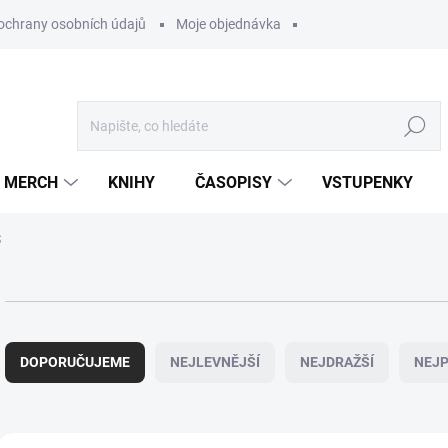
ochrany osobních údajů
Moje objednávka
Hledat
MERCH
KNIHY
ČASOPISY
VSTUPENKY
S
Ř
a
DOPORUČUJEME
NEJLEVNĚJŠÍ
NEJDRAŽŠÍ
NEJP
z
e
n
í
V