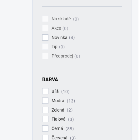
n
í
p
Na skladě
0
a
Akce
n
0
e
Novinka
4
l
Tip
0
Předprodej
0
BARVA
Bílá
10
Modrá
13
Zelená
2
Fialová
3
Černá
88
Červená
3