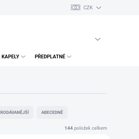
CZK
PRÁZDNÝ KOŠÍK
NÁKUPNÍ
KOŠÍK
KAPELY
PŘEDPLATNÉ
RODÁVANĚJŠÍ
ABECEDNĚ
144
položek celkem