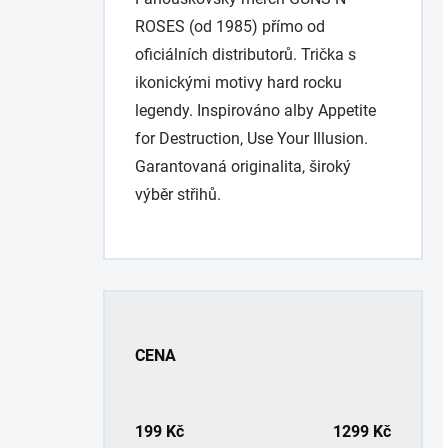
ROSES (od 1985) přímo od
oficiálních distributorů. Trička s
ikonickými motivy hard rocku
legendy. Inspirováno alby Appetite
for Destruction, Use Your Illusion.
Garantovaná originalita, široký
výběr střihů.
P
o
s
CENA
t
r
a
n
199
Kč
1299
Kč