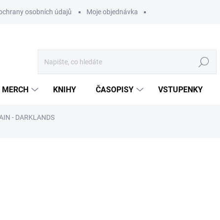
ochrany osobních údajů
Moje objednávka
Hledat
MERCH
KNIHY
ČASOPISY
VSTUPENKY
AIN - DARKLANDS
ocení
549 Kč
/ ks
453,72 Kč bez DPH
Měrná
ZVOLTE VARIANTU
cena: