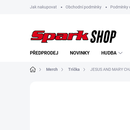
Přejít
Jak nakupovat
Obchodní podmínky
Podmínky 
na
obsah
PŘEDPRODEJ
NOVINKY
HUDBA
Domů
Merch
Trička
JESUS AND MARY CH
Neohodnoceno
Podrobnosti hodn