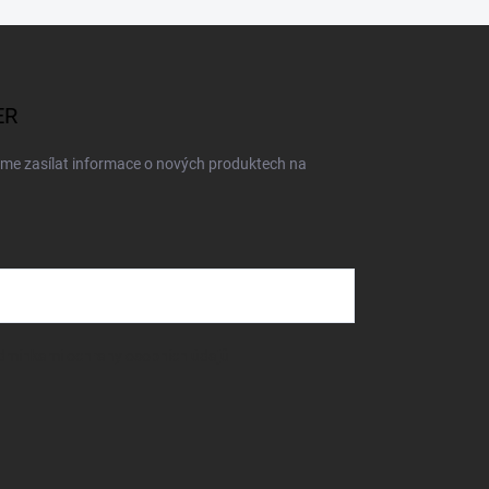
ER
eme zasílat informace o nových produktech na
dmínkami ochrany osobních údajů