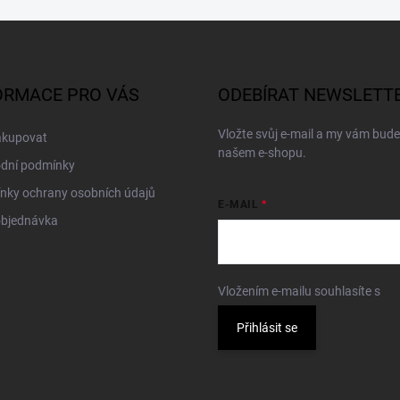
ORMACE PRO VÁS
ODEBÍRAT NEWSLETT
Vložte svůj e-mail a my vám bud
akupovat
našem e-shopu.
dní podmínky
nky ochrany osobních údajů
E-MAIL
objednávka
Vložením e-mailu souhlasíte s
po
Přihlásit se