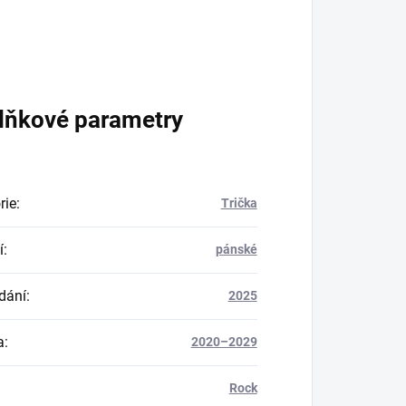
lňkové parametry
rie
:
Trička
í
:
pánské
dání
:
2025
a
:
2020–2029
Rock