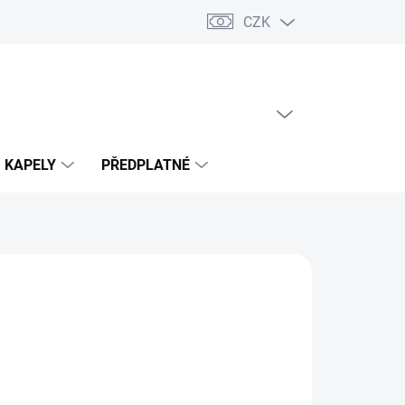
CZK
PRÁZDNÝ KOŠÍK
NÁKUPNÍ
KOŠÍK
KAPELY
PŘEDPLATNÉ