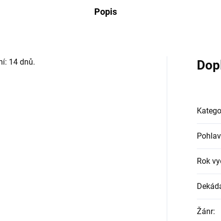
Popis
í: 14 dnů.
Dop
Katego
Pohlav
Rok vy
Dekád
Žánr
: