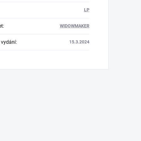
LP
et
:
WIDOWMAKER
 vydání
:
15.3.2024