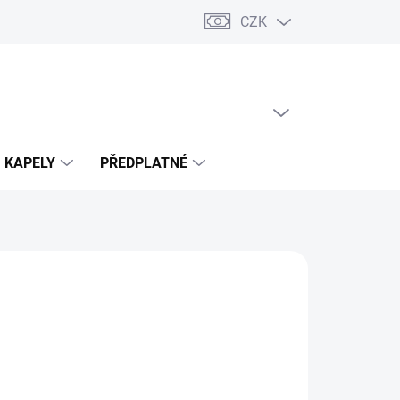
CZK
PRÁZDNÝ KOŠÍK
NÁKUPNÍ
KOŠÍK
KAPELY
PŘEDPLATNÉ