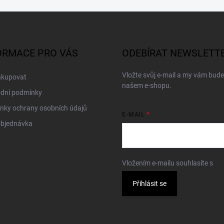
ORMACE PRO VÁS
ODEBÍRAT NEWSLETT
Vložte svůj e-mail a my vám bud
akupovat
našem e-shopu.
dní podmínky
nky ochrany osobních údajů
E-MAIL
objednávka
Vložením e-mailu souhlasíte s
po
Přihlásit se