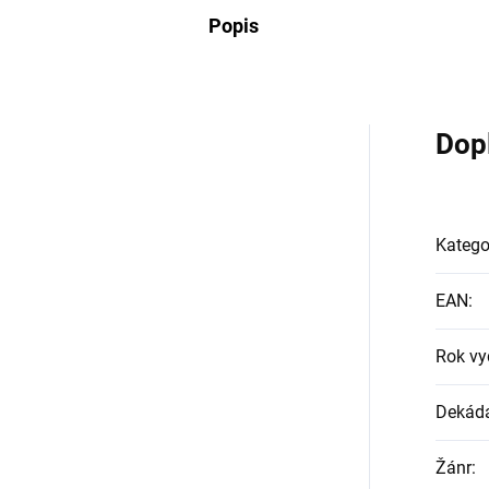
Popis
Dop
Katego
EAN
:
Rok vy
Dekád
Žánr
: