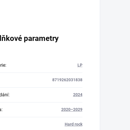
lňkové parametry
rie
:
LP
8719262031838
dání
:
2024
a
:
2020–2029
Hard rock