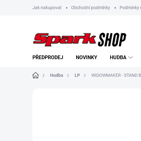
Přejít
Jak nakupovat
Obchodní podmínky
Podmínky 
na
obsah
PŘEDPRODEJ
NOVINKY
HUDBA
Domů
Hudba
LP
WIDOWMAKER - STAND BY
Neohodnoceno
Podrobnosti hodn