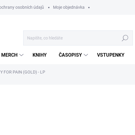
ochrany osobních údajů
Moje objednávka
Hledat
MERCH
KNIHY
ČASOPISY
VSTUPENKY
 FOR PAIN (GOLD) - LP
ocení
749 Kč
/ ks
619,01 Kč bez DPH
Měrná
U DODAVATELE
cena: