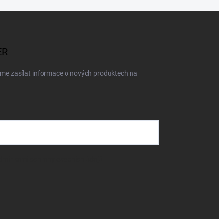
ER
eme zasílat informace o nových produktech na
dmínkami ochrany osobních údajů