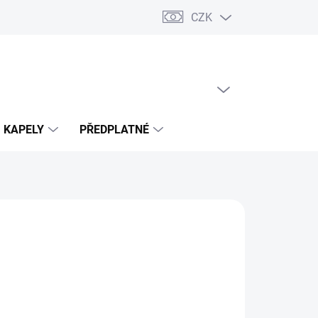
CZK
PRÁZDNÝ KOŠÍK
NÁKUPNÍ
KOŠÍK
KAPELY
PŘEDPLATNÉ