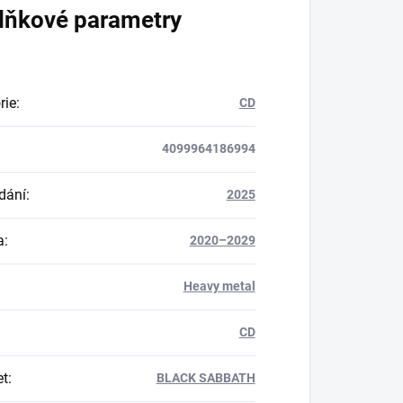
lňkové parametry
rie
:
CD
4099964186994
dání
:
2025
a
:
2020–2029
Heavy metal
CD
et
:
BLACK SABBATH