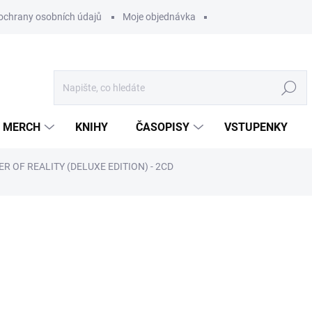
ochrany osobních údajů
Moje objednávka
Hledat
MERCH
KNIHY
ČASOPISY
VSTUPENKY
R OF REALITY (DELUXE EDITION) - 2CD
ocení
499 Kč
/ ks
412,40 Kč bez DPH
Měrná
U DODAVATELE
cena: