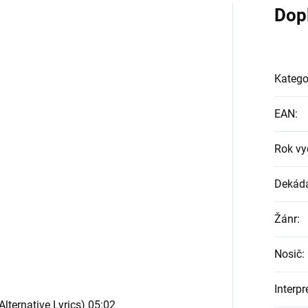
Dop
Katego
EAN
:
Rok vy
Dekád
Žánr
:
Nosič
:
Interpr
Alternative Lyrics) 05:02