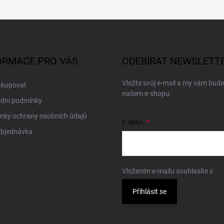
ORMACE PRO VÁS
ODEBÍRAT NEWSLETT
Vložte svůj e-mail a my vám bud
akupovat
našem e-shopu.
dní podmínky
nky ochrany osobních údajů
E-MAIL
objednávka
Vložením e-mailu souhlasíte s
po
Přihlásit se