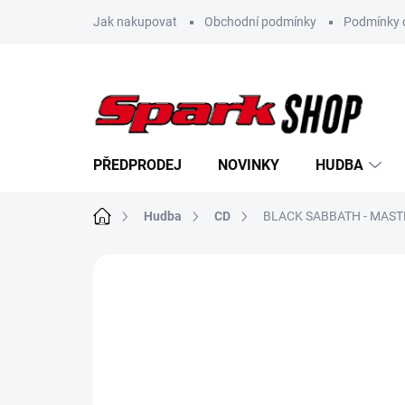
Přejít
Jak nakupovat
Obchodní podmínky
Podmínky 
na
obsah
PŘEDPRODEJ
NOVINKY
HUDBA
Domů
Hudba
CD
BLACK SABBATH - MASTE
Neohodnoceno
Podrobnosti hodn