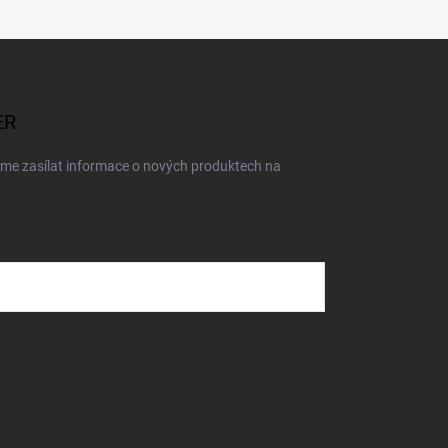
ER
eme zasílat informace o nových produktech na
dmínkami ochrany osobních údajů