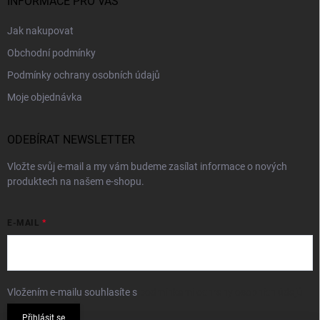
INFORMACE PRO VÁS
Jak nakupovat
Obchodní podmínky
Podmínky ochrany osobních údajů
Moje objednávka
ODEBÍRAT NEWSLETTER
Vložte svůj e-mail a my vám budeme zasílat informace o nových
produktech na našem e-shopu.
E-MAIL
Vložením e-mailu souhlasíte s
podmínkami ochrany osobních údajů
Přihlásit se