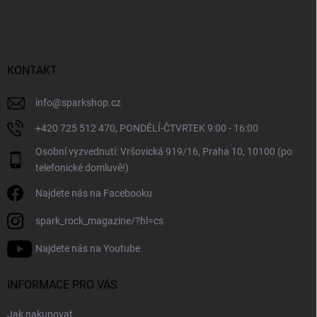
á
p
a
t
í
KONTAKT
info
@
sparkshop.cz
+420 725 512 470, PONDĚLÍ-ČTVRTEK 9:00 - 16:00
Osobní vyzvednutí: Vršovická 919/16, Praha 10, 10100 (po
telefonické domluvě!)
Najdete nás na Facebooku
spark_rock_magazine/?hl=cs
Najdete nás na Youtube
INFORMACE PRO VÁS
Jak nakupovat