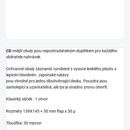
−
+
Přidat do košíku
DETAILNÍ INFORMACE
ZEPTAT SE
HLÍDAT
CD
vnější obaly jsou nepostradatelným doplňkem pro každého
sběratele nahrávek.
Ochranné obaly záznamů vyrobené z vysoce lesklého plastu s
lepicím těsněním. Japonské rukávy
jsou vhodné pro jednu dlouhohrající desku. Pouzdra jsou
samolepicí a uzavíratelná, ale lze je snadno znovu otevřít.
Klasický sáček - 1 otvor
Rozměry 139X145 + 30 mm flap x 30 µ
Tloušťka: 30 micron