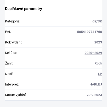
Doplňkové parametry
Kategorie
:
CZ/SK
EAN
:
5054197741760
Rok vydání
:
2023
Dekáda
:
2020–2029
Žánr
:
Rock
Nosič
:
LP
Interpret
:
HARLEJ
Datum vydání
:
29.9.2023