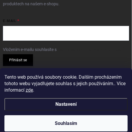
produktech na našem e-shopu.
E-MAIL
Vložením e-mailu souhlasíte s
podmínkami ochrany osobních údajů
Přihlásit se
PŘIJÍMÁME ONLINE PLATBY
Tento web používá soubory cookie. Dalším procházením
tohoto webu vyjadřujete souhlas s jejich používáním.. Více
informací
zde
.
Nastavení
Copyright 2026
Sparkshop.cz
. Všechna práva vyhrazena.
Souhlasím
Vytvořil Shoptet